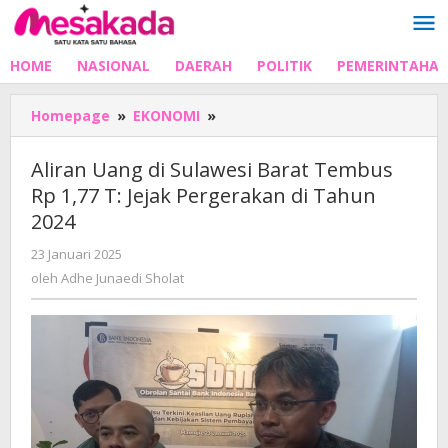
Lewati
ke
konten
HOME
NASIONAL
DAERAH
POLITIK
PEMERINTAHA
Aliran
Homepage
»
EKONOMI
»
Uang
di
Aliran Uang di Sulawesi Barat Tembus
Sulawesi
Rp 1,77 T: Jejak Pergerakan di Tahun
Barat
2024
Tembus
Rp
oleh
23 Januari 2025
1,77
Adhe
oleh
Adhe Junaedi Sholat
T:
Junaedi
Jejak
Sholat
Pergerakan
di
Tahun
2024