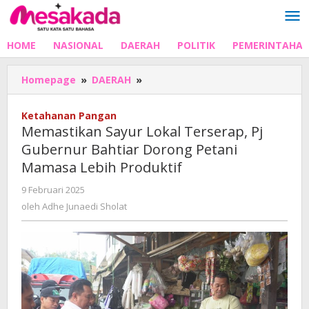
Lewati
ke
konten
HOME
NASIONAL
DAERAH
POLITIK
PEMERINTAHA
Memastikan
Homepage
»
DAERAH
»
Sayur
Lokal
Ketahanan Pangan
Terserap,
Memastikan Sayur Lokal Terserap, Pj
Pj
Gubernur Bahtiar Dorong Petani
Gubernur
Mamasa Lebih Produktif
Bahtiar
Dorong
oleh
9 Februari 2025
Petani
Adhe
oleh
Adhe Junaedi Sholat
Mamasa
Junaedi
Lebih
Sholat
Produktif