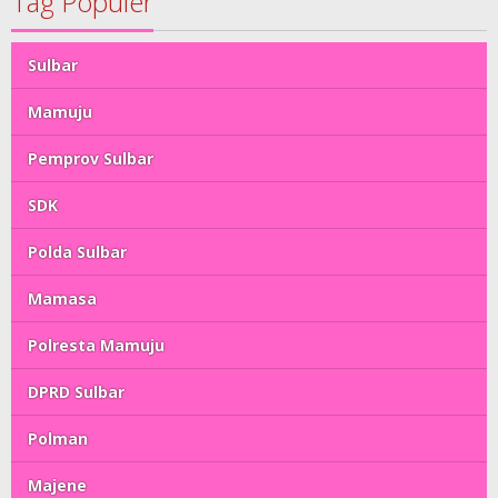
Tag Populer
Sulbar
Mamuju
Pemprov Sulbar
SDK
Polda Sulbar
Mamasa
Polresta Mamuju
DPRD Sulbar
Polman
Majene