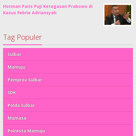
Hotman Paris Puji Ketegasan Prabowo di
Kasus Febrie Adriansyah
Tag Populer
Sulbar
Mamuju
Pemprov Sulbar
SDK
Polda Sulbar
Mamasa
Polresta Mamuju