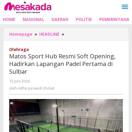
Lewati
ke
konten
HOME
NASIONAL
DAERAH
POLITIK
PEMERINTAHA
Matos
Homepage
»
HEADLINE
»
Sport
Hub
Olahraga
Resmi
Matos Sport Hub Resmi Soft Opening,
Soft
Hadirkan Lapangan Padel Pertama di
Opening,
Sulbar
Hadirkan
Lapangan
oleh
15 Juni 2026
Padel
Adhe
oleh
Adhe Junaedi Sholat
Pertama
Junaedi
di
Sholat
Sulbar