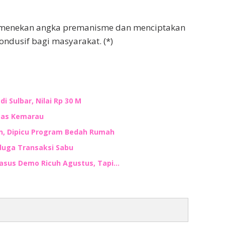
sa menekan angka premanisme dan menciptakan
ndusif bagi masyarakat. (*)
i Sulbar, Nilai Rp 30 M
mbas Kemarau
an, Dipicu Program Bedah Rumah
duga Transaksi Sabu
Kasus Demo Ricuh Agustus, Tapi…