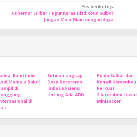
Pos berikutnya
Gubernur Sulbar Tegur Keras Disdikbud Sulbar:
Jangan Main-Main dengan Saya!
Aelea, Band Indie
Sutinah Ungkap
Polda Sulbar dan
Asal Mamuju Bakal
Desa Keteteran
Kanwil Kemenkeu
Tampil di
Imbas Efisiensi,
Perkuat
Panggung
Untung Ada ADD
Silaturahmi Lewa
Internasional di
Minisoccer
ali