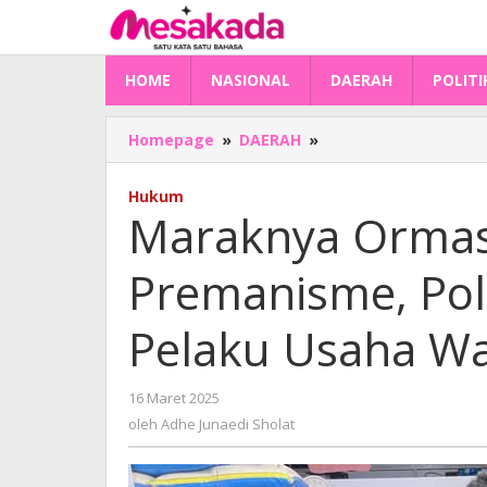
Lewati
ke
konten
HOME
NASIONAL
DAERAH
POLITI
Maraknya
Homepage
»
DAERAH
»
Ormas
Berwatak
Hukum
Premanisme,
Maraknya Ormas
Polres
Majene
Premanisme, Pol
Ingatkan
Pelaku
Usaha
Pelaku Usaha Was
Waspada
Jelang
Idulfitri
oleh
16 Maret 2025
Adhe
oleh
Adhe Junaedi Sholat
Junaedi
Sholat