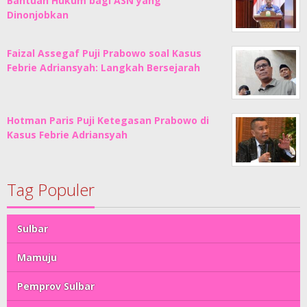
Bantuan Hukum bagi ASN yang
Dinonjobkan
Faizal Assegaf Puji Prabowo soal Kasus
Febrie Adriansyah: Langkah Bersejarah
Hotman Paris Puji Ketegasan Prabowo di
Kasus Febrie Adriansyah
Tag Populer
Sulbar
Mamuju
Pemprov Sulbar