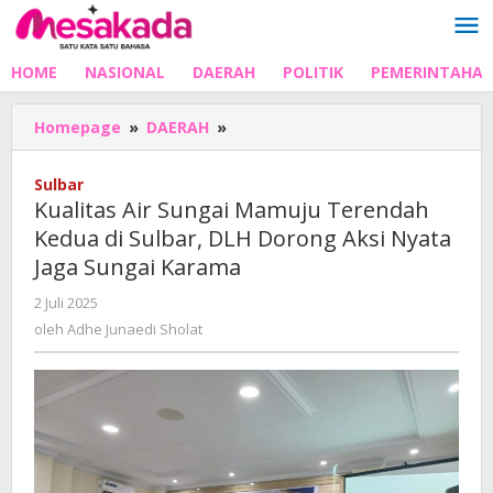
Lewati
ke
konten
HOME
NASIONAL
DAERAH
POLITIK
PEMERINTAHA
Kualitas
Homepage
»
DAERAH
»
Air
Sungai
Sulbar
Mamuju
Kualitas Air Sungai Mamuju Terendah
Terendah
Kedua di Sulbar, DLH Dorong Aksi Nyata
Kedua
Jaga Sungai Karama
di
Sulbar,
oleh
2 Juli 2025
DLH
Adhe
oleh
Adhe Junaedi Sholat
Dorong
Junaedi
Aksi
Sholat
Nyata
Jaga
Sungai
Karama