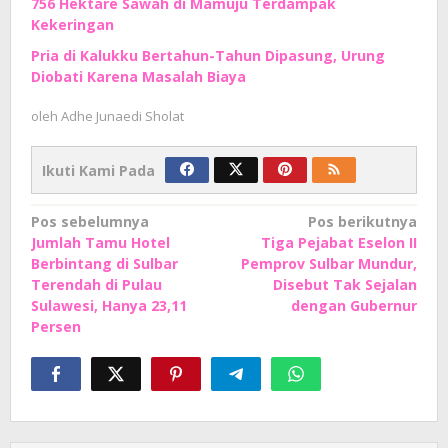
756 Hektare Sawah di Mamuju Terdampak
Kekeringan
Pria di Kalukku Bertahun-Tahun Dipasung, Urung
Diobati Karena Masalah Biaya
oleh
Adhe Junaedi Sholat
Ikuti Kami Pada
Navigasi
Pos sebelumnya
Pos berikutnya
Jumlah Tamu Hotel
Tiga Pejabat Eselon II
pos
Berbintang di Sulbar
Pemprov Sulbar Mundur,
Terendah di Pulau
Disebut Tak Sejalan
Sulawesi, Hanya 23,11
dengan Gubernur
Persen