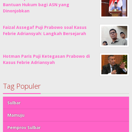
Bantuan Hukum bagi ASN yang
Dinonjobkan
Faizal Assegaf Puji Prabowo soal Kasus
Febrie Adriansyah: Langkah Bersejarah
Hotman Paris Puji Ketegasan Prabowo di
Kasus Febrie Adriansyah
Tag Populer
Sulbar
Mamuju
Pemprov Sulbar