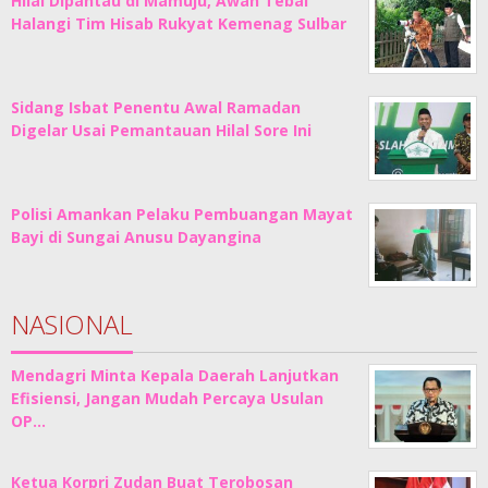
Hilal Dipantau di Mamuju, Awan Tebal
Halangi Tim Hisab Rukyat Kemenag Sulbar
Sidang Isbat Penentu Awal Ramadan
Digelar Usai Pemantauan Hilal Sore Ini
Polisi Amankan Pelaku Pembuangan Mayat
Bayi di Sungai Anusu Dayangina
NASIONAL
Mendagri Minta Kepala Daerah Lanjutkan
Efisiensi, Jangan Mudah Percaya Usulan
OP…
Ketua Korpri Zudan Buat Terobosan