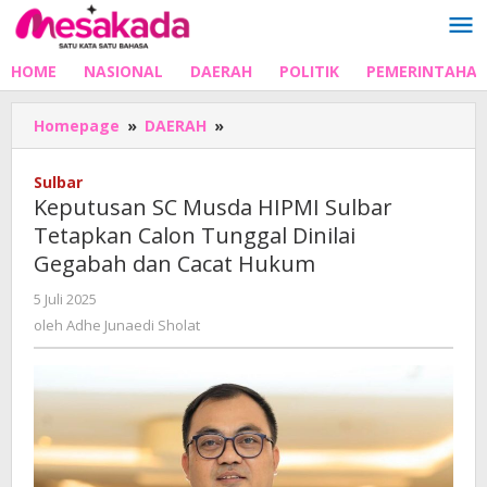
Lewati
ke
konten
HOME
NASIONAL
DAERAH
POLITIK
PEMERINTAHA
Keputusan
Homepage
»
DAERAH
»
SC
Musda
Sulbar
HIPMI
Keputusan SC Musda HIPMI Sulbar
Sulbar
Tetapkan Calon Tunggal Dinilai
Tetapkan
Gegabah dan Cacat Hukum
Calon
Tunggal
oleh
5 Juli 2025
Dinilai
Adhe
oleh
Adhe Junaedi Sholat
Gegabah
Junaedi
dan
Sholat
Cacat
Hukum