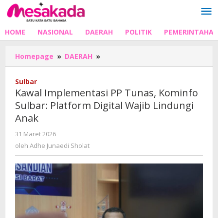
Lewati
ke
konten
HOME
NASIONAL
DAERAH
POLITIK
PEMERINTAHA
Kawal
Homepage
»
DAERAH
»
Implementasi
PP
Sulbar
Tunas,
Kawal Implementasi PP Tunas, Kominfo
Kominfo
Sulbar: Platform Digital Wajib Lindungi
Sulbar:
Anak
Platform
Digital
oleh
31 Maret 2026
Wajib
Adhe
oleh
Adhe Junaedi Sholat
Lindungi
Junaedi
Anak
Sholat