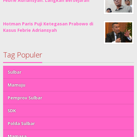
Febrie Adriansyah: Langkah Bersejarah
Hotman Paris Puji Ketegasan Prabowo di
Kasus Febrie Adriansyah
Tag Populer
Sulbar
Mamuju
Pemprov Sulbar
SDK
Polda Sulbar
Mamasa