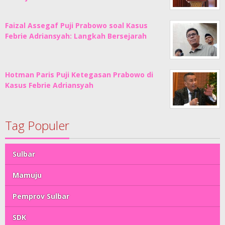
Faizal Assegaf Puji Prabowo soal Kasus
Febrie Adriansyah: Langkah Bersejarah
Hotman Paris Puji Ketegasan Prabowo di
Kasus Febrie Adriansyah
Tag Populer
Sulbar
Mamuju
Pemprov Sulbar
SDK