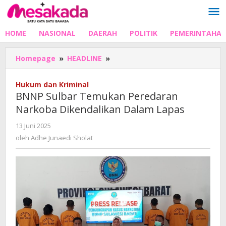
Lewati
ke
konten
HOME
NASIONAL
DAERAH
POLITIK
PEMERINTAHA
BNNP
Homepage
»
HEADLINE
»
Sulbar
Temukan
Hukum dan Kriminal
Peredaran
BNNP Sulbar Temukan Peredaran
Narkoba
Narkoba Dikendalikan Dalam Lapas
Dikendalikan
Dalam
oleh
13 Juni 2025
Lapas
Adhe
oleh
Adhe Junaedi Sholat
Junaedi
Sholat