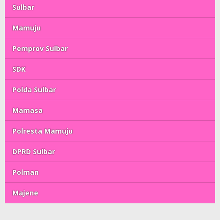
Sulbar
Mamuju
Pemprov Sulbar
SDK
Polda Sulbar
Mamasa
Polresta Mamuju
DPRD Sulbar
Polman
Majene