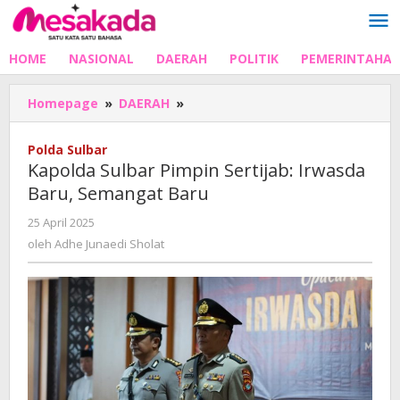
Lewati
ke
konten
HOME
NASIONAL
DAERAH
POLITIK
PEMERINTAHA
Kapolda
Homepage
»
DAERAH
»
Sulbar
Pimpin
Polda Sulbar
Sertijab:
Kapolda Sulbar Pimpin Sertijab: Irwasda
Irwasda
Baru, Semangat Baru
Baru,
Semangat
oleh
25 April 2025
Baru
Adhe
oleh
Adhe Junaedi Sholat
Junaedi
Sholat