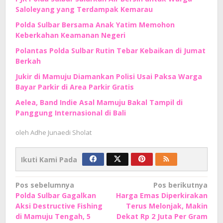
Saloleyang yang Terdampak Kemarau
Polda Sulbar Bersama Anak Yatim Memohon
Keberkahan Keamanan Negeri
Polantas Polda Sulbar Rutin Tebar Kebaikan di Jumat
Berkah
Jukir di Mamuju Diamankan Polisi Usai Paksa Warga
Bayar Parkir di Area Parkir Gratis
Aelea, Band Indie Asal Mamuju Bakal Tampil di
Panggung Internasional di Bali
oleh
Adhe Junaedi Sholat
Ikuti Kami Pada
Navigasi
Pos sebelumnya
Pos berikutnya
Polda Sulbar Gagalkan
Harga Emas Diperkirakan
pos
Aksi Destructive Fishing
Terus Melonjak, Makin
di Mamuju Tengah, 5
Dekat Rp 2 Juta Per Gram