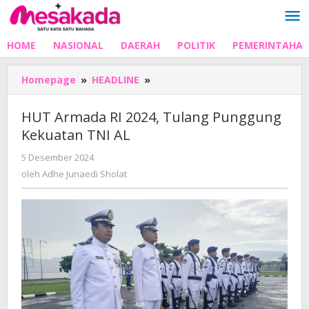
Lewati
ke
konten
HOME
NASIONAL
DAERAH
POLITIK
PEMERINTAHA
HUT
Homepage
»
HEADLINE
»
Armada
RI
HUT Armada RI 2024, Tulang Punggung
2024,
Kekuatan TNI AL
Tulang
Punggung
oleh
5 Desember 2024
Kekuatan
Adhe
oleh
Adhe Junaedi Sholat
TNI
Junaedi
AL
Sholat