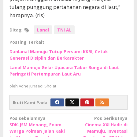
tulang punggung pertahanan negara di laut,”
harapnya. (rls)
Ditag
Lanal
TNI AL
Posting Terkait
Danlanal Mamuju Tutup Persami KKRI, Cetak
Generasi Disiplin dan Berkarakter
Lanal Mamuju Gelar Upacara Tabur Bunga di Laut
Peringati Pertempuran Laut Aru
oleh
Adhe Junaedi Sholat
Ikuti Kami Pada
Navigasi
Pos sebelumnya
Pos berikutnya
SDK-JSM Menang, Enam
Cinema XXI Hadir di
pos
Warga Polman Jalan Kaki
Mamuju, Investasi