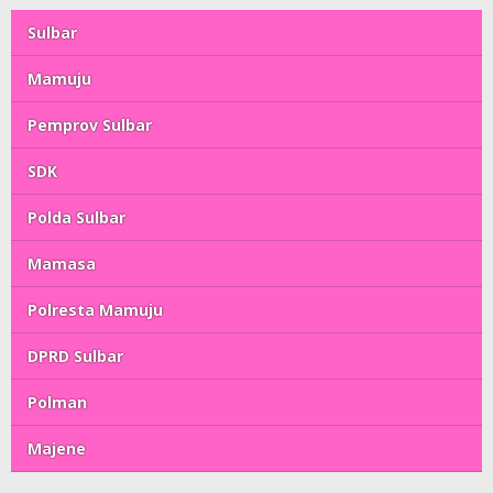
Sulbar
Mamuju
Pemprov Sulbar
SDK
Polda Sulbar
Mamasa
Polresta Mamuju
DPRD Sulbar
Polman
Majene