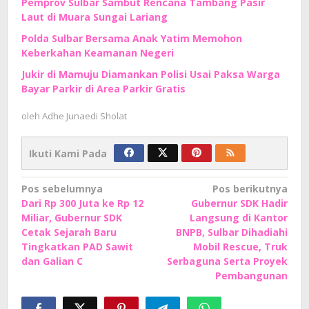
Pemprov Sulbar Sambut Rencana Tambang Pasir
Laut di Muara Sungai Lariang
Polda Sulbar Bersama Anak Yatim Memohon
Keberkahan Keamanan Negeri
Jukir di Mamuju Diamankan Polisi Usai Paksa Warga
Bayar Parkir di Area Parkir Gratis
oleh
Adhe Junaedi Sholat
Ikuti Kami Pada
Navigasi
Pos sebelumnya
Pos berikutnya
Dari Rp 300 Juta ke Rp 12
Gubernur SDK Hadir
pos
Miliar, Gubernur SDK
Langsung di Kantor
Cetak Sejarah Baru
BNPB, Sulbar Dihadiahi
Tingkatkan PAD Sawit
Mobil Rescue, Truk
dan Galian C
Serbaguna Serta Proyek
Pembangunan