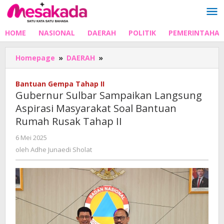
Lewati
ke
konten
HOME
NASIONAL
DAERAH
POLITIK
PEMERINTAHA
Gubernur
Homepage
»
DAERAH
»
Sulbar
Sampaikan
Bantuan Gempa Tahap II
Langsung
Gubernur Sulbar Sampaikan Langsung
Aspirasi
Aspirasi Masyarakat Soal Bantuan
Masyarakat
Rumah Rusak Tahap II
Soal
Bantuan
oleh
6 Mei 2025
Rumah
Adhe
oleh
Adhe Junaedi Sholat
Rusak
Junaedi
Tahap
Sholat
II