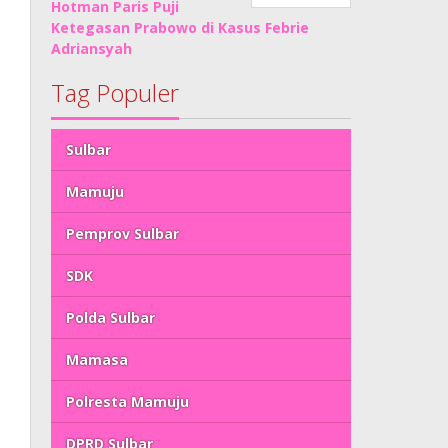
Hotman Paris Puji
Ketegasan Prabowo di Kasus Febrie
Adriansyah
Tag Populer
Sulbar
Mamuju
Pemprov Sulbar
SDK
Polda Sulbar
Mamasa
Polresta Mamuju
DPRD Sulbar