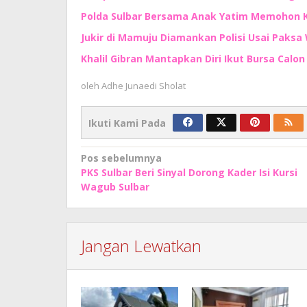
Polda Sulbar Bersama Anak Yatim Memohon
Jukir di Mamuju Diamankan Polisi Usai Paksa 
Khalil Gibran Mantapkan Diri Ikut Bursa Calo
oleh
Adhe Junaedi Sholat
Ikuti Kami Pada
Navigasi
Pos sebelumnya
PKS Sulbar Beri Sinyal Dorong Kader Isi Kursi
pos
Wagub Sulbar
Jangan Lewatkan