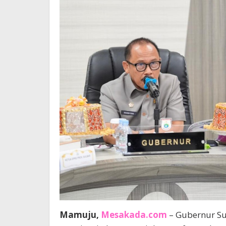
Mamuju,
Mesakada.com
– Gubernur Su