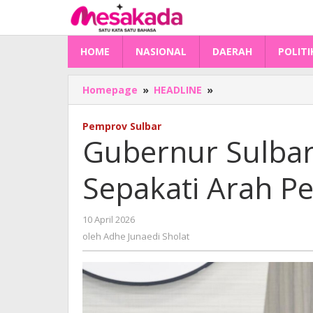
Lewati
ke
konten
HOME
NASIONAL
DAERAH
POLITI
Gubernur
Homepage
»
HEADLINE
»
Sulbar
Pimpin
Pemprov Sulbar
Forum
Gubernur Sulbar
Bupati,
Sepakati
Sepakati Arah 
Arah
Pembangunan
2027
oleh
10 April 2026
Adhe
oleh
Adhe Junaedi Sholat
Junaedi
Sholat