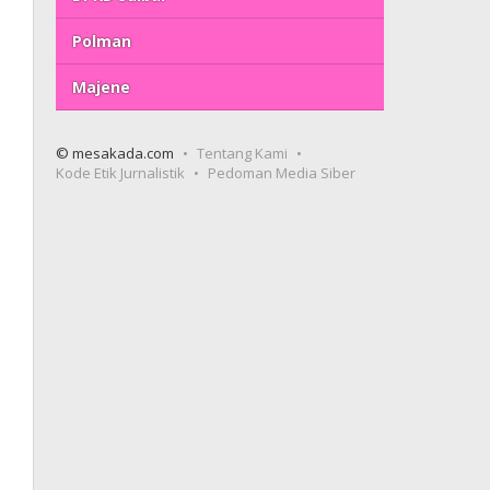
Polman
Majene
© mesakada.com
Tentang Kami
Kode Etik Jurnalistik
Pedoman Media Siber