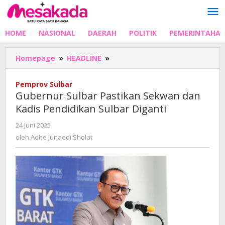
Lewati
ke
konten
HOME
NASIONAL
DAERAH
POLITIK
PEMERINTAHA
Gubernur
Homepage
»
HEADLINE
»
Sulbar
Pastikan
Pemprov Sulbar
Sekwan
Gubernur Sulbar Pastikan Sekwan dan
dan
Kadis Pendidikan Sulbar Diganti
Kadis
Pendidikan
oleh
24 Juni 2025
Sulbar
Adhe
oleh
Adhe Junaedi Sholat
Diganti
Junaedi
Sholat