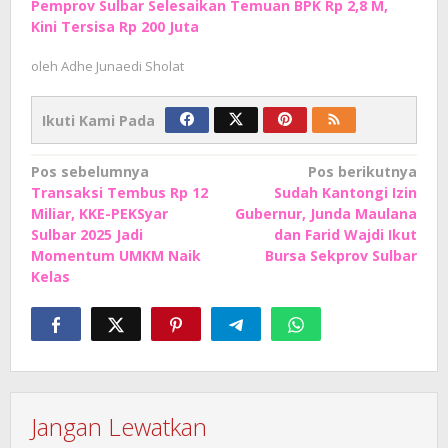
Pemprov Sulbar Selesaikan Temuan BPK Rp 2,8 M,
Kini Tersisa Rp 200 Juta
oleh
Adhe Junaedi Sholat
Ikuti Kami Pada
Navigasi
Pos sebelumnya
Pos berikutnya
Transaksi Tembus Rp 12
Sudah Kantongi Izin
pos
Miliar, KKE-PEKSyar
Gubernur, Junda Maulana
Sulbar 2025 Jadi
dan Farid Wajdi Ikut
Momentum UMKM Naik
Bursa Sekprov Sulbar
Kelas
Jangan Lewatkan