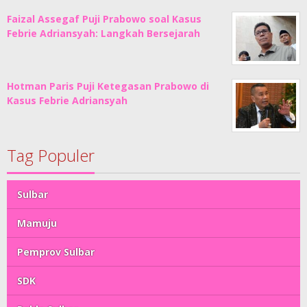
Faizal Assegaf Puji Prabowo soal Kasus
Febrie Adriansyah: Langkah Bersejarah
Hotman Paris Puji Ketegasan Prabowo di
Kasus Febrie Adriansyah
Tag Populer
Sulbar
Mamuju
Pemprov Sulbar
SDK