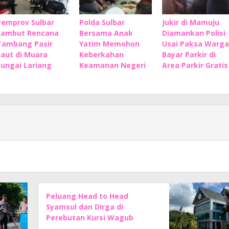
Pemprov Sulbar
Polda Sulbar
Jukir di Mamuju
Sambut Rencana
Bersama Anak
Diamankan Polisi
Tambang Pasir
Yatim Memohon
Usai Paksa Warga
Laut di Muara
Keberkahan
Bayar Parkir di
Sungai Lariang
Keamanan Negeri
Area Parkir Gratis
Peluang Head to Head
Syamsul dan Dirga di
Perebutan Kursi Wagub
Sulbar Makin Kuat