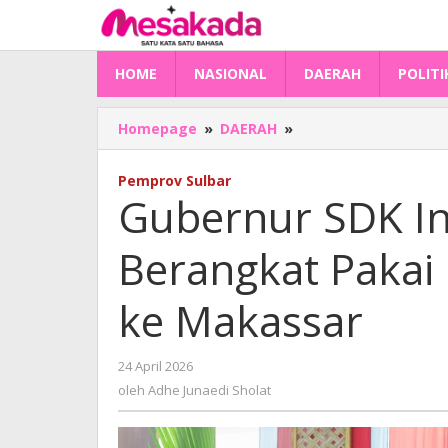
Lewati
ke
konten
HOME
NASIONAL
DAERAH
POLITI
Gubernur
Homepage
»
DAERAH
»
SDK
Ingin
Pemprov Sulbar
CJH
Gubernur SDK In
Sulbar
Berangkat
Berangkat Pakai
Pakai
Pesawat
dari
ke Makassar
Mamuju
ke
Makassar
oleh
24 April 2026
Adhe
oleh
Adhe Junaedi Sholat
Junaedi
Sholat