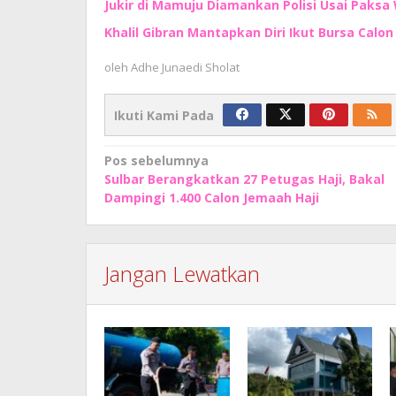
Jukir di Mamuju Diamankan Polisi Usai Paksa 
Khalil Gibran Mantapkan Diri Ikut Bursa Calo
oleh
Adhe Junaedi Sholat
Ikuti Kami Pada
Navigasi
Pos sebelumnya
Sulbar Berangkatkan 27 Petugas Haji, Bakal
pos
Dampingi 1.400 Calon Jemaah Haji
Jangan Lewatkan