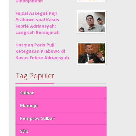
Dinonjobkan
Faizal Assegaf Puji
Prabowo soal Kasus
Febrie Adriansyah:
Langkah Bersejarah
Hotman Paris Puji
Ketegasan Prabowo di
Kasus Febrie Adriansyah
Tag Populer
Sulbar
Mamuju
Pemprov Sulbar
SDK