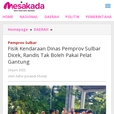
Lewati
ke
konten
HOME
NASIONAL
DAERAH
POLITIK
PEMERINTAHA
Fisik
Homepage
»
DAERAH
»
Kendaraan
Dinas
Pemprov Sulbar
Pemprov
Fisik Kendaraan Dinas Pemprov Sulbar
Sulbar
Dicek, Randis Tak Boleh Pakai Pelat
Dicek,
Gantung
Randis
Tak
oleh
24 Juni 2025
Boleh
Adhe
oleh
Adhe Junaedi Sholat
Pakai
Junaedi
Pelat
Sholat
Gantung