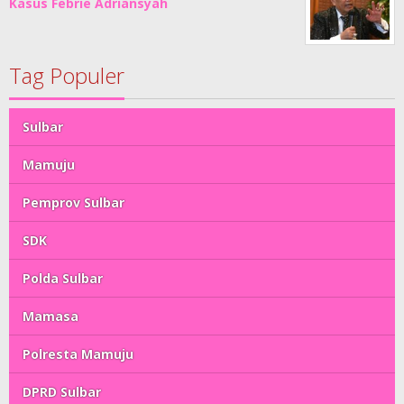
Kasus Febrie Adriansyah
Tag Populer
Sulbar
Mamuju
Pemprov Sulbar
SDK
Polda Sulbar
Mamasa
Polresta Mamuju
DPRD Sulbar