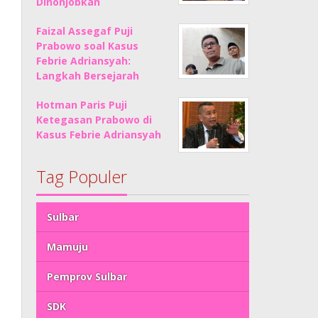
Dinonjobkan
Faizal Assegaf Puji
Prabowo soal Kasus
Febrie Adriansyah:
Langkah Bersejarah
Hotman Paris Puji
Ketegasan Prabowo di
Kasus Febrie Adriansyah
Tag Populer
Sulbar
Mamuju
Pemprov Sulbar
SDK