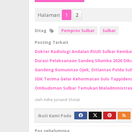
Halaman:
1
2
Ditag
Pemprov Sulbar
Sulbar
Posting Terkait
Dokter Radiologi Andalan RSUD Sulbar Kembali
Durasi Pelaksanaan Sandeq Silumba 2026 Di
Gandeng Komunitas Ojek, Ditlantas Polda Su
SDK Terima Gelar Kehormatan Sulo Tappidena,
Ombudsman Sulbar Temukan Maladministrasi
oleh
Adhe Junaedi Sholat
Ikuti Kami Pada
Navigasi
Pos sebelumnya