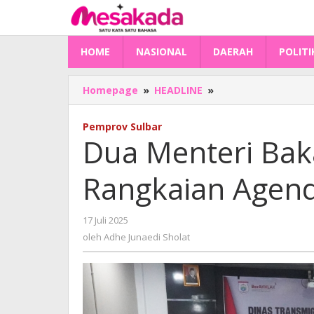
Lewati
ke
konten
HOME
NASIONAL
DAERAH
POLITI
Dua
Homepage
»
HEADLINE
»
Menteri
Bakal
Pemprov Sulbar
Sambangi
Dua Menteri Baka
Sulbar,
Ini
Rangkaian Agen
Rangkaian
Agendanya!
oleh
17 Juli 2025
Adhe
oleh
Adhe Junaedi Sholat
Junaedi
Sholat