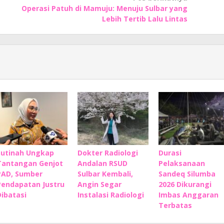
Operasi Patuh di Mamuju: Menuju Sulbar yang
Lebih Tertib Lalu Lintas
Sutinah Ungkap
Dokter Radiologi
Durasi
Tantangan Genjot
Andalan RSUD
Pelaksanaan
PAD, Sumber
Sulbar Kembali,
Sandeq Silumba
Pendapatan Justru
Angin Segar
2026 Dikurangi
Dibatasi
Instalasi Radiologi
Imbas Anggaran
Terbatas