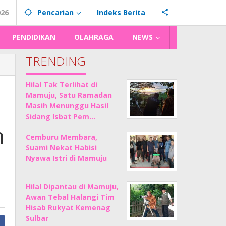
026
Pencarian
Indeks Berita
PENDIDIKAN
OLAHRAGA
NEWS
TRENDING
Hilal Tak Terlihat di
Mamuju, Satu Ramadan
Masih Menunggu Hasil
Sidang Isbat Pem…
m
Cemburu Membara,
Suami Nekat Habisi
Nyawa Istri di Mamuju
Hilal Dipantau di Mamuju,
Awan Tebal Halangi Tim
Hisab Rukyat Kemenag
Sulbar