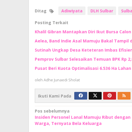
Ditag
Adiwiyata
DLH Sulbar
Sulb
Posting Terkait
Khalil Gibran Mantapkan Diri Ikut Bursa Calo
Aelea, Band Indie Asal Mamuju Bakal Tampil d
Sutinah Ungkap Desa Keteteran Imbas Efisie
Pemprov Sulbar Selesaikan Temuan BPK Rp 2,8 
Pusat Beri Kuota Optimalisasi 6.536 Ha Lahan d
oleh
Adhe Junaedi Sholat
Ikuti Kami Pada
Navigasi
Pos sebelumnya
Insiden Personel Lanal Mamuju Ribut dengan
pos
Warga, Ternyata Bela Keluarga