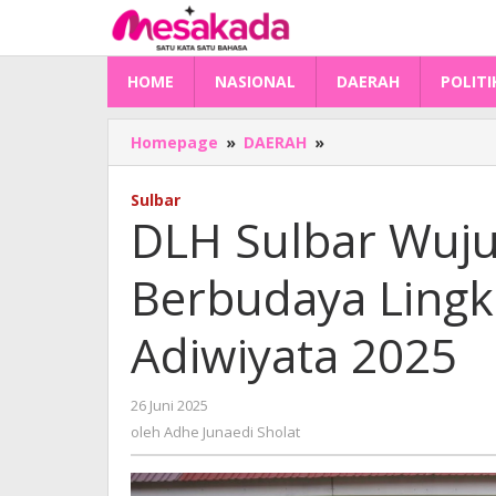
Lewati
ke
konten
HOME
NASIONAL
DAERAH
POLITI
DLH
Homepage
»
DAERAH
»
Sulbar
Wujudkan
Sulbar
Sekolah
DLH Sulbar Wuj
Berbudaya
Lingkungan
Berbudaya Lingk
Melalui
Program
Adiwiyata
Adiwiyata 2025
2025
oleh
26 Juni 2025
Adhe
oleh
Adhe Junaedi Sholat
Junaedi
Sholat