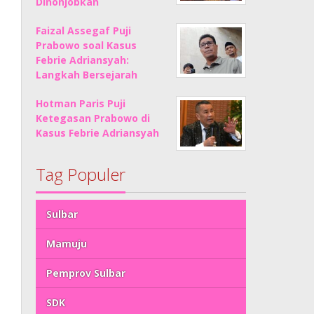
Dinonjobkan
Faizal Assegaf Puji
Prabowo soal Kasus
Febrie Adriansyah:
Langkah Bersejarah
Hotman Paris Puji
Ketegasan Prabowo di
Kasus Febrie Adriansyah
Tag Populer
Sulbar
Mamuju
Pemprov Sulbar
SDK