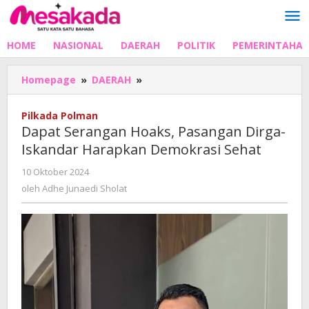
Lewati
ke
konten
HOME
NASIONAL
DAERAH
POLITIK
PEMERINTAHA
Dapat
Homepage
»
DAERAH
»
Serangan
Hoaks,
Pilkada Polman
Pasangan
Dapat Serangan Hoaks, Pasangan Dirga-
Dirga-
Iskandar Harapkan Demokrasi Sehat
Iskandar
Harapkan
oleh
10 Oktober 2024
Demokrasi
Adhe
oleh
Adhe Junaedi Sholat
Sehat
Junaedi
Sholat