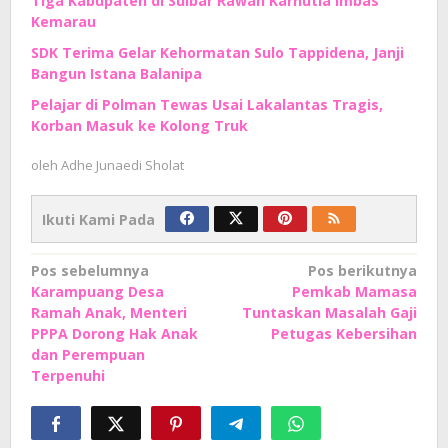
Tiga Kabupaten di Sulbar Rawan Karhutla Imbas
Kemarau
SDK Terima Gelar Kehormatan Sulo Tappidena, Janji
Bangun Istana Balanipa
Pelajar di Polman Tewas Usai Lakalantas Tragis,
Korban Masuk ke Kolong Truk
oleh
Adhe Junaedi Sholat
Ikuti Kami Pada
Navigasi
Pos sebelumnya
Pos berikutnya
Karampuang Desa
Pemkab Mamasa
pos
Ramah Anak, Menteri
Tuntaskan Masalah Gaji
PPPA Dorong Hak Anak
Petugas Kebersihan
dan Perempuan
Terpenuhi