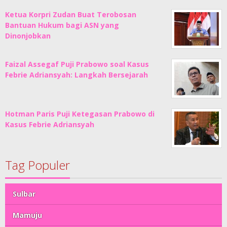
Ketua Korpri Zudan Buat Terobosan
Bantuan Hukum bagi ASN yang
Dinonjobkan
Faizal Assegaf Puji Prabowo soal Kasus
Febrie Adriansyah: Langkah Bersejarah
Hotman Paris Puji Ketegasan Prabowo di
Kasus Febrie Adriansyah
Tag Populer
Sulbar
Mamuju