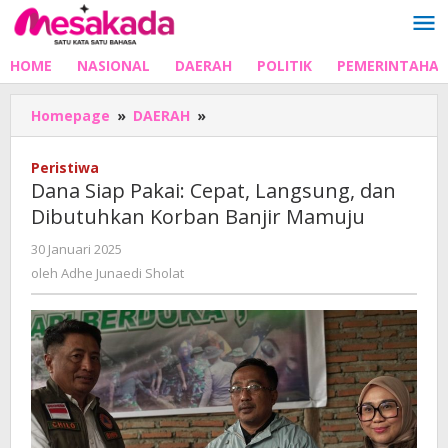
Lewati
ke
konten
HOME
NASIONAL
DAERAH
POLITIK
PEMERINTAHA
Dana
Homepage
»
DAERAH
»
Siap
Pakai:
Peristiwa
Cepat,
Dana Siap Pakai: Cepat, Langsung, dan
Langsung,
Dibutuhkan Korban Banjir Mamuju
dan
Dibutuhkan
oleh
30 Januari 2025
Korban
Adhe
oleh
Adhe Junaedi Sholat
Banjir
Junaedi
Mamuju
Sholat