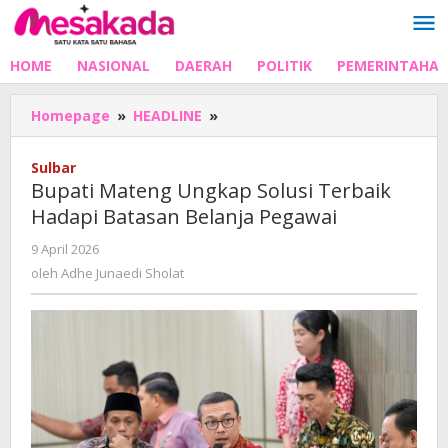
Lewati
ke
konten
HOME
NASIONAL
DAERAH
POLITIK
PEMERINTAHA
Bupati
Homepage
»
HEADLINE
»
Mateng
Ungkap
Sulbar
Solusi
Bupati Mateng Ungkap Solusi Terbaik
Terbaik
Hadapi Batasan Belanja Pegawai
Hadapi
Batasan
oleh
9 April 2026
Belanja
Adhe
oleh
Adhe Junaedi Sholat
Pegawai
Junaedi
Sholat