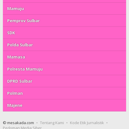
Mamuju
Pemprov Sulbar
SDK
Polda Sulbar
Mamasa
Polresta Mamuju
DPRD Sulbar
Polman
Majene
© mesakada.com
Tentang Kami
Kode Etik Jurnalistik
Pedoman Media Siber