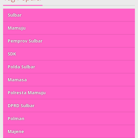
Sulbar
Mamuju
Pemprov Sulbar
SDK
Polda Sulbar
Mamasa
Polresta Mamuju
DPRD Sulbar
Polman
Majene