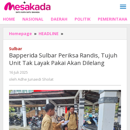
Lewati
ke
konten
HOME
NASIONAL
DAERAH
POLITIK
PEMERINTAHA
Bapperida
Homepage
»
HEADLINE
»
Sulbar
Periksa
Sulbar
Randis,
Bapperida Sulbar Periksa Randis, Tujuh
Tujuh
Unit Tak Layak Pakai Akan Dilelang
Unit
Tak
oleh
16 Juli 2025
Layak
Adhe
oleh
Adhe Junaedi Sholat
Pakai
Junaedi
Akan
Sholat
Dilelang