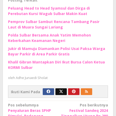
Posting Terkait
Peluang Head to Head Syamsul dan Dirga di
Perebutan Kursi Wagub Sulbar Makin Kuat
Pemprov Sulbar Sambut Rencana Tambang Pasir
Laut di Muara Sungai Lariang
Polda Sulbar Bersama Anak Yatim Memohon
Keberkahan Keamanan Negeri
Jukir di Mamuju Diamankan Polisi Usai Paksa Warga
Bayar Parkir di Area Parkir Gratis
Khalil Gibran Mantapkan Diri Ikut Bursa Calon Ketua
KORMI Sulbar
oleh
Adhe Junaedi Sholat
Ikuti Kami Pada
Navigasi
Pos sebelumnya
Pos berikutnya
Penyaluran Beras SPHP
Festival Sandeq 2024
pos
Dimulai, Pedagang
Tinggalkan Utang Rp 290