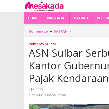
Lewati
ke
konten
HOME
NASIONAL
DAERAH
POLITI
ASN
Homepage
»
DAERAH
»
Sulbar
Serbu
Pemprov Sulbar
Samsat
ASN Sulbar Serbu
Keliling
di
Kantor Gubernu
Kantor
Gubernur:
Makin
Pajak Kendaraan
Mudah
Bayar
Pajak
oleh
9 Juli 2025
Kendaraan
Adhe
oleh
Adhe Junaedi Sholat
Junaedi
Sholat