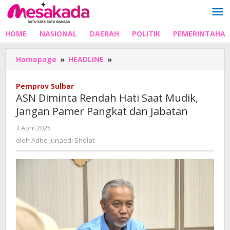
Lewati
ke
konten
HOME
NASIONAL
DAERAH
POLITIK
PEMERINTAHA
ASN
Homepage
»
HEADLINE
»
Diminta
Rendah
Pemprov Sulbar
Hati
ASN Diminta Rendah Hati Saat Mudik,
Saat
Jangan Pamer Pangkat dan Jabatan
Mudik,
Jangan
oleh
3 April 2025
Pamer
Adhe
oleh
Adhe Junaedi Sholat
Pangkat
Junaedi
dan
Sholat
Jabatan