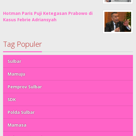
Hotman Paris Puji Ketegasan Prabowo di
Kasus Febrie Adriansyah
Tag Populer
Sulbar
Mamuju
Pemprov Sulbar
SDK
Polda Sulbar
Mamasa