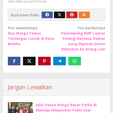
oleh
Adhe Junaedi Sholat
Ikuti Kami Pada
Navigasi
Pos sebelumnya
Pos berikutnya
Dua Warga Tewas
Penumpang KMP Laskar
pos
Tersengat Listrik di Desa
Pelangi Kecewa, Kamar
Bambu
yang Dipesan Justru
Diberikan ke Orang Lain
Jangan Lewatkan
Jukir Paksa Warga Bayar Parkir di
Mamuju Dilepaskan Polisi Usai