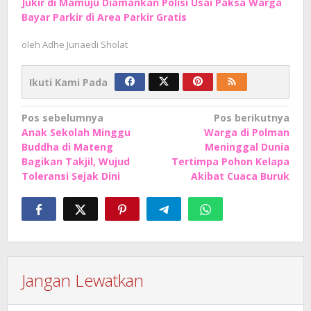
Jukir di Mamuju Diamankan Polisi Usai Paksa Warga
Bayar Parkir di Area Parkir Gratis
oleh
Adhe Junaedi Sholat
Ikuti Kami Pada
Navigasi
Pos sebelumnya
Pos berikutnya
Anak Sekolah Minggu
Warga di Polman
pos
Buddha di Mateng
Meninggal Dunia
Bagikan Takjil, Wujud
Tertimpa Pohon Kelapa
Toleransi Sejak Dini
Akibat Cuaca Buruk
Jangan Lewatkan