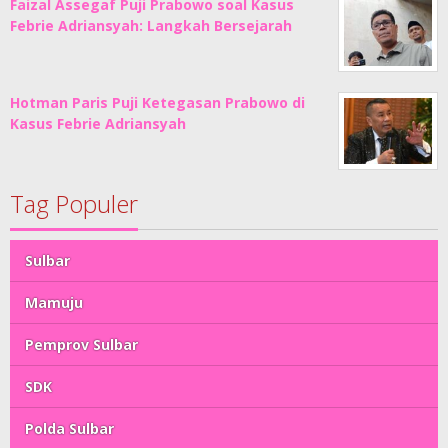
Faizal Assegaf Puji Prabowo soal Kasus
Febrie Adriansyah: Langkah Bersejarah
Hotman Paris Puji Ketegasan Prabowo di
Kasus Febrie Adriansyah
Tag Populer
Sulbar
Mamuju
Pemprov Sulbar
SDK
Polda Sulbar