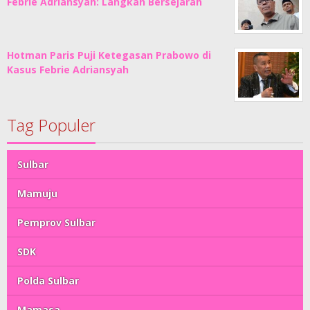
Febrie Adriansyah: Langkah Bersejarah
Hotman Paris Puji Ketegasan Prabowo di
Kasus Febrie Adriansyah
Tag Populer
Sulbar
Mamuju
Pemprov Sulbar
SDK
Polda Sulbar
Mamasa