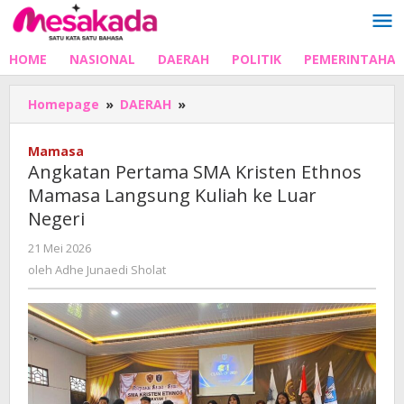
Lewati
ke
konten
HOME
NASIONAL
DAERAH
POLITIK
PEMERINTAHA
Angkatan
Homepage
»
DAERAH
»
Pertama
SMA
Mamasa
Kristen
Angkatan Pertama SMA Kristen Ethnos
Ethnos
Mamasa Langsung Kuliah ke Luar
Mamasa
Negeri
Langsung
Kuliah
oleh
21 Mei 2026
ke
Adhe
oleh
Adhe Junaedi Sholat
Luar
Junaedi
Negeri
Sholat