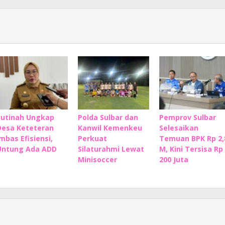
Sutinah Ungkap
Polda Sulbar dan
Pemprov Sulbar
Desa Keteteran
Kanwil Kemenkeu
Selesaikan
Imbas Efisiensi,
Perkuat
Temuan BPK Rp 2,
Untung Ada ADD
Silaturahmi Lewat
M, Kini Tersisa Rp
Minisoccer
200 Juta