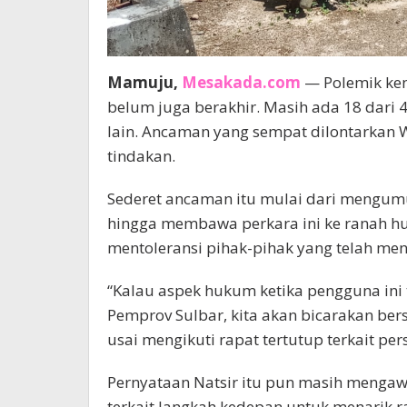
Mamuju,
Mesakada.com
— Polemik ken
belum juga berakhir. Masih ada 18 dari 
lain. Ancaman yang sempat dilontarkan 
tindakan.
Sederet ancaman itu mulai dari mengu
hingga membawa perkara ini ke ranah h
mentoleransi pihak-pihak yang telah men
“Kalau aspek hukum ketika pengguna in
Pemprov Sulbar, kita akan bicarakan bers
usai mengikuti rapat tertutup terkait per
Pernyataan Natsir itu pun masih menga
terkait langkah kedepan untuk menarik 