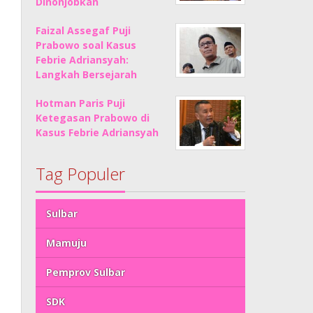
Dinonjobkan
Faizal Assegaf Puji
Prabowo soal Kasus
Febrie Adriansyah:
Langkah Bersejarah
Hotman Paris Puji
Ketegasan Prabowo di
Kasus Febrie Adriansyah
Tag Populer
Sulbar
Mamuju
Pemprov Sulbar
SDK