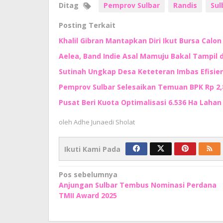
Ditag
Pemprov Sulbar
Randis
Sul
Posting Terkait
Khalil Gibran Mantapkan Diri Ikut Bursa Calo
Aelea, Band Indie Asal Mamuju Bakal Tampil d
Sutinah Ungkap Desa Keteteran Imbas Efisie
Pemprov Sulbar Selesaikan Temuan BPK Rp 2,8 
Pusat Beri Kuota Optimalisasi 6.536 Ha Lahan d
oleh
Adhe Junaedi Sholat
Ikuti Kami Pada
Navigasi
Pos sebelumnya
Anjungan Sulbar Tembus Nominasi Perdana
pos
TMII Award 2025