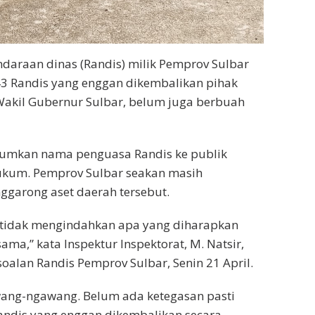
daraan dinas (Randis) milik Pemprov Sulbar
43 Randis yang enggan dikembalikan pihak
Wakil Gubernur Sulbar, belum juga berbuah
mumkan nama penguasa Randis ke publik
ukum. Pemprov Sulbar seakan masih
ggarong aset daerah tersebut.
i tidak mengindahkan apa yang diharapkan
ama,” kata Inspektur Inspektorat, M. Natsir,
soalan Randis Pemprov Sulbar, Senin 21 April.
wang-ngawang. Belum ada ketegasan pasti
randis yang enggan dikembalikan secara