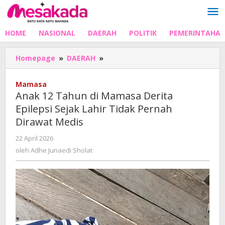
Lewati
ke
konten
HOME
NASIONAL
DAERAH
POLITIK
PEMERINTAHA
Anak
Homepage
»
DAERAH
»
12
Tahun
Mamasa
di
Anak 12 Tahun di Mamasa Derita
Mamasa
Epilepsi Sejak Lahir Tidak Pernah
Derita
Dirawat Medis
Epilepsi
Sejak
oleh
22 April 2026
Lahir
Adhe
oleh
Adhe Junaedi Sholat
Tidak
Junaedi
Pernah
Sholat
Dirawat
Medis