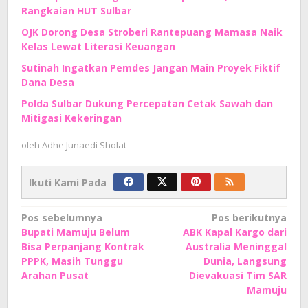
Rangkaian HUT Sulbar
OJK Dorong Desa Stroberi Rantepuang Mamasa Naik
Kelas Lewat Literasi Keuangan
Sutinah Ingatkan Pemdes Jangan Main Proyek Fiktif
Dana Desa
Polda Sulbar Dukung Percepatan Cetak Sawah dan
Mitigasi Kekeringan
oleh
Adhe Junaedi Sholat
Ikuti Kami Pada
Navigasi
Pos sebelumnya
Pos berikutnya
Bupati Mamuju Belum
ABK Kapal Kargo dari
pos
Bisa Perpanjang Kontrak
Australia Meninggal
PPPK, Masih Tunggu
Dunia, Langsung
Arahan Pusat
Dievakuasi Tim SAR
Mamuju