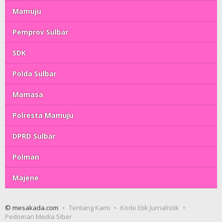
Mamuju
Pemprov Sulbar
SDK
Polda Sulbar
Mamasa
Polresta Mamuju
DPRD Sulbar
Polman
Majene
© mesakada.com
Tentang Kami
Kode Etik Jurnalistik
Pedoman Media Siber