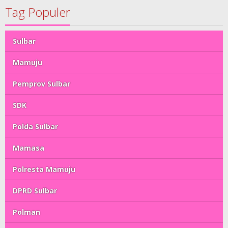
Tag Populer
Sulbar
Mamuju
Pemprov Sulbar
SDK
Polda Sulbar
Mamasa
Polresta Mamuju
DPRD Sulbar
Polman