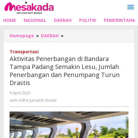
Lewati
ke
konten
HOME
NASIONAL
DAERAH
POLITIK
PEMERINTAHA
Aktivitas
Homepage
»
DAERAH
»
Penerbangan
di
Transportasi
Bandara
Aktivitas Penerbangan di Bandara
Tampa
Tampa Padang Semakin Lesu, Jumlah
Padang
Penerbangan dan Penumpang Turun
Semakin
Lesu,
Drastis
Jumlah
oleh
9 April 2025
Penerbangan
Adhe
dan
oleh
Adhe Junaedi Sholat
Junaedi
Penumpang
Sholat
Turun
Drastis