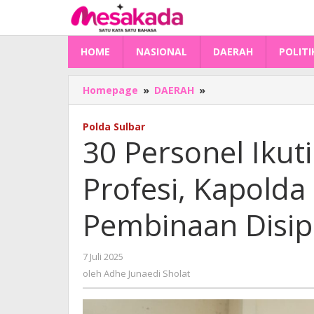
Lewati
ke
konten
HOME
NASIONAL
DAERAH
POLITI
30
Homepage
»
DAERAH
»
Personel
Ikuti
Polda Sulbar
Program
30 Personel Iku
Pemulihan
Profesi,
Profesi, Kapolda
Kapolda
Sulbar
Harap
Pembinaan Disip
Pembinaan
Disiplin
Maksimal
oleh
7 Juli 2025
Adhe
oleh
Adhe Junaedi Sholat
Junaedi
Sholat