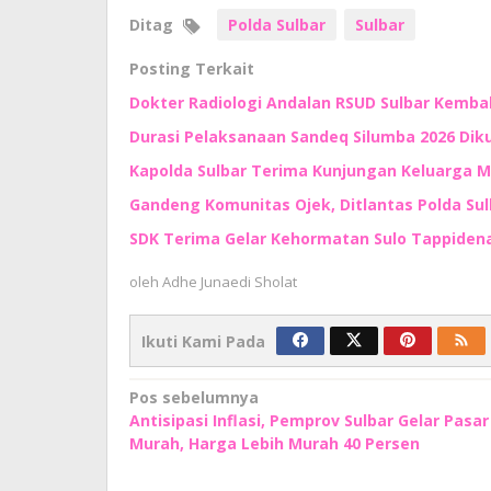
Ditag
Polda Sulbar
Sulbar
Posting Terkait
Dokter Radiologi Andalan RSUD Sulbar Kembali
Durasi Pelaksanaan Sandeq Silumba 2026 Di
Kapolda Sulbar Terima Kunjungan Keluarga M
Gandeng Komunitas Ojek, Ditlantas Polda Su
SDK Terima Gelar Kehormatan Sulo Tappidena,
oleh
Adhe Junaedi Sholat
Ikuti Kami Pada
Navigasi
Pos sebelumnya
Antisipasi Inflasi, Pemprov Sulbar Gelar Pasar
pos
Murah, Harga Lebih Murah 40 Persen