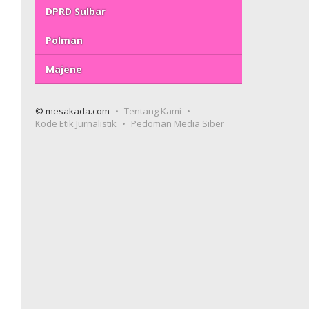
DPRD Sulbar
Polman
Majene
© mesakada.com
Tentang Kami
Kode Etik Jurnalistik
Pedoman Media Siber