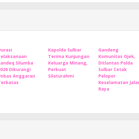
Durasi
Kapolda Sulbar
Gandeng
Pelaksanaan
Terima Kunjungan
Komunitas Ojek,
Sandeq Silumba
Keluarga Minang,
Ditlantas Polda
2026 Dikurangi
Perkuat
Sulbar Cetak
Imbas Anggaran
Silaturahmi
Pelopor
Terbatas
Keselamatan Jala
Raya