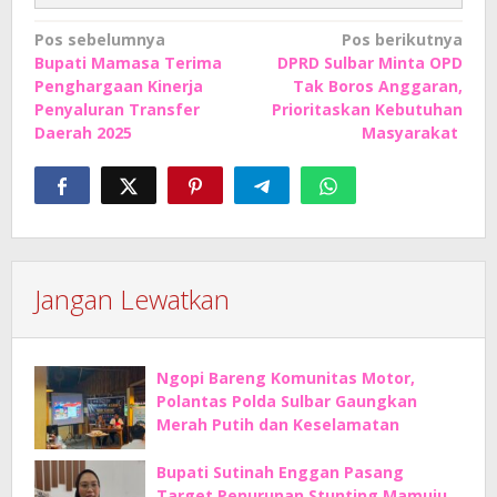
Navigasi
Pos sebelumnya
Pos berikutnya
Bupati Mamasa Terima
DPRD Sulbar Minta OPD
pos
Penghargaan Kinerja
Tak Boros Anggaran,
Penyaluran Transfer
Prioritaskan Kebutuhan
Daerah 2025
Masyarakat
Jangan Lewatkan
Ngopi Bareng Komunitas Motor,
Polantas Polda Sulbar Gaungkan
Merah Putih dan Keselamatan
Bupati Sutinah Enggan Pasang
Target Penurunan Stunting Mamuju