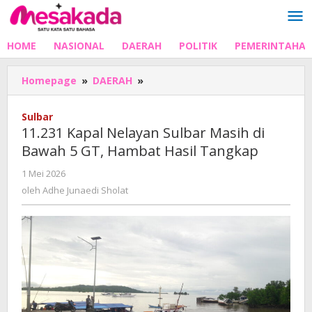
Lewati
ke
konten
HOME
NASIONAL
DAERAH
POLITIK
PEMERINTAHA
11.231
Homepage
»
DAERAH
»
Kapal
Nelayan
Sulbar
Sulbar
11.231 Kapal Nelayan Sulbar Masih di
Masih
Bawah 5 GT, Hambat Hasil Tangkap
di
Bawah
oleh
1 Mei 2026
5
Adhe
oleh
Adhe Junaedi Sholat
GT,
Junaedi
Hambat
Sholat
Hasil
Tangkap