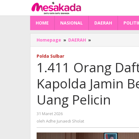
Lewati
ke
konten
HOME
NASIONAL
DAERAH
POLITI
1.411
Homepage
»
DAERAH
»
Orang
Daftar
Polda Sulbar
Polisi
1.411 Orang Dafta
di
Sulbar,
Kapolda Jamin B
Kapolda
Jamin
Bersih
Uang Pelicin
Tanpa
Ordal
dan
oleh
31 Maret 2026
Uang
Adhe
oleh
Adhe Junaedi Sholat
Pelicin
Junaedi
Sholat