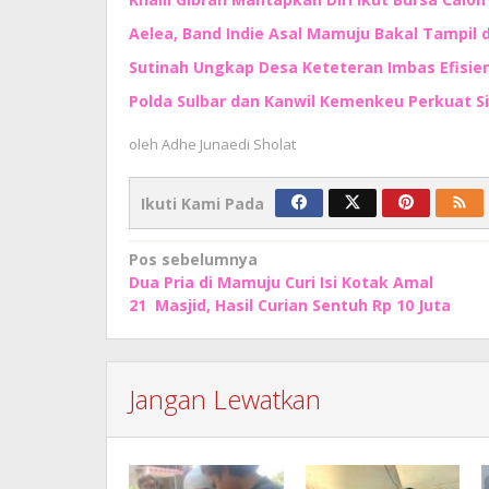
Aelea, Band Indie Asal Mamuju Bakal Tampil d
Sutinah Ungkap Desa Keteteran Imbas Efisie
Polda Sulbar dan Kanwil Kemenkeu Perkuat S
oleh
Adhe Junaedi Sholat
Ikuti Kami Pada
Navigasi
Pos sebelumnya
Dua Pria di Mamuju Curi Isi Kotak Amal
pos
21 Masjid, Hasil Curian Sentuh Rp 10 Juta
Jangan Lewatkan