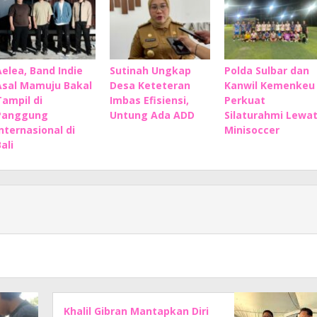
Aelea, Band Indie
Sutinah Ungkap
Polda Sulbar dan
Asal Mamuju Bakal
Desa Keteteran
Kanwil Kemenkeu
Tampil di
Imbas Efisiensi,
Perkuat
Panggung
Untung Ada ADD
Silaturahmi Lewa
Internasional di
Minisoccer
ali
Khalil Gibran Mantapkan Diri