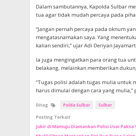
Dalam sambutannya, Kapolda Sulbar mem
tua agar tidak mudah percaya pada piha
“Jangan pernah percaya pada oknum yan
mengatasnamakan saya. Yang menentukan
kalian sendiri,” ujar Adi Deriyan Jayamart
Ia juga mengingatkan para orang tua untu
belakang, melainkan memberikan dukun
“Tugas polisi adalah tugas mulia untuk
harus dimulai dengan cara yang mulia,” 
Ditag
Polda Sulbar
Sulbar
Posting Terkait
Jukir di Mamuju Diamankan Polisi Usai Paksa 
Khalil Gibran Mantapkan Diri Ikut Bursa Calo