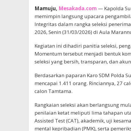
Mamuju,
Mesakada.com
— Kapolda Sulb
memimpin langsung upacara pengambil
Integritas dalam rangka seleksi penerim
2026, Senin (31/03/2026) di Aula Maran
Kegiatan ini dihadiri panitia seleksi, pen
Momentum tersebut menjadi bentuk ko
seleksi yang bersih, transparan, dan akun
Berdasarkan paparan Karo SDM Polda Sulb
mencapai 1.411 orang. Rinciannya, 27 cal
calon Tamtama.
Rangkaian seleksi akan berlangsung mulai
penilaian ketat meliputi lima tahapan u
Assisted Test (CAT), akademik, uji kesa
mental kepribadian (PMK), serta pemerik