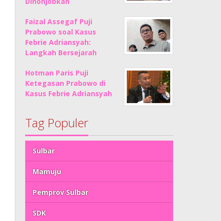
Dinonjobkan
Faizal Assegaf Puji
Prabowo soal Kasus
Febrie Adriansyah:
Langkah Bersejarah
Hotman Paris Puji
Ketegasan Prabowo di
Kasus Febrie Adriansyah
Tag Populer
Sulbar
Mamuju
Pemprov Sulbar
SDK