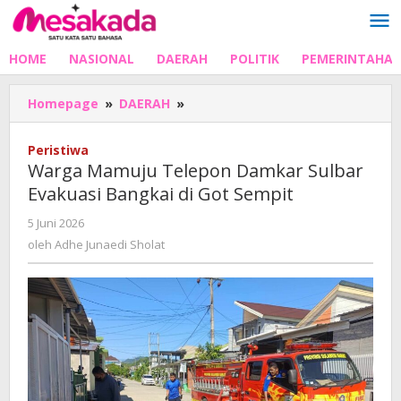
Lewati
ke
konten
HOME
NASIONAL
DAERAH
POLITIK
PEMERINTAHA
Warga
Homepage
»
DAERAH
»
Mamuju
Telepon
Peristiwa
Damkar
Warga Mamuju Telepon Damkar Sulbar
Sulbar
Evakuasi Bangkai di Got Sempit
Evakuasi Bangkai
di
oleh
5 Juni 2026
Got
Adhe
oleh
Adhe Junaedi Sholat
Sempit
Junaedi
Sholat