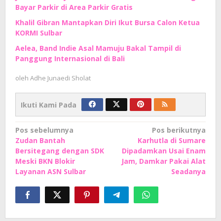
Bayar Parkir di Area Parkir Gratis
Khalil Gibran Mantapkan Diri Ikut Bursa Calon Ketua
KORMI Sulbar
Aelea, Band Indie Asal Mamuju Bakal Tampil di
Panggung Internasional di Bali
oleh
Adhe Junaedi Sholat
Ikuti Kami Pada
Navigasi
Pos sebelumnya
Pos berikutnya
Zudan Bantah
Karhutla di Sumare
pos
Bersitegang dengan SDK
Dipadamkan Usai Enam
Meski BKN Blokir
Jam, Damkar Pakai Alat
Layanan ASN Sulbar
Seadanya