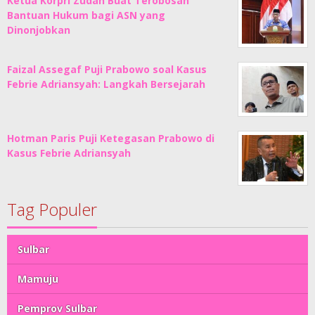
Ketua Korpri Zudan Buat Terobosan
Bantuan Hukum bagi ASN yang
Dinonjobkan
Faizal Assegaf Puji Prabowo soal Kasus
Febrie Adriansyah: Langkah Bersejarah
Hotman Paris Puji Ketegasan Prabowo di
Kasus Febrie Adriansyah
Tag Populer
Sulbar
Mamuju
Pemprov Sulbar