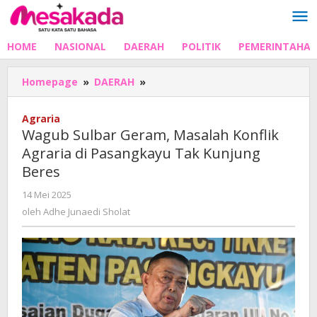
Lewati
ke
konten
HOME
NASIONAL
DAERAH
POLITIK
PEMERINTAHA
Wagub
Homepage
»
DAERAH
»
Sulbar
Geram,
Agraria
Masalah
Wagub Sulbar Geram, Masalah Konflik
Konflik
Agraria di Pasangkayu Tak Kunjung
Agraria
Beres
di
Pasangkayu
oleh
14 Mei 2025
Tak
Adhe
oleh
Adhe Junaedi Sholat
Kunjung
Junaedi
Beres
Sholat