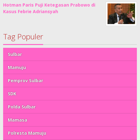
Hotman Paris Puji Ketegasan Prabowo di
Kasus Febrie Adriansyah
Tag Populer
Sulbar
Mamuju
Pemprov Sulbar
SDK
Polda Sulbar
Mamasa
Polresta Mamuju