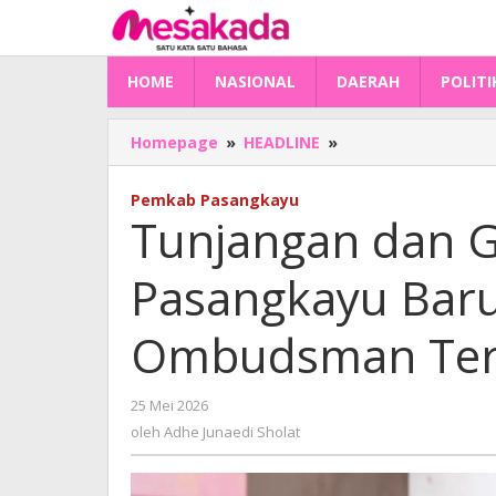
Lewati
ke
konten
HOME
NASIONAL
DAERAH
POLITI
Tunjangan
Homepage
»
HEADLINE
»
dan
Gaji
Pemkab Pasangkayu
941
Tunjangan dan G
Guru
di
Pasangkayu Baru
Pasangkayu
Baru
Dibayarkan
Ombudsman Ter
Usai
Ombudsman
Terima
oleh
25 Mei 2026
Laporan
Adhe
oleh
Adhe Junaedi Sholat
Junaedi
Sholat