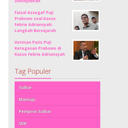
Dinonjobkan
Faizal Assegaf Puji
Prabowo soal Kasus
Febrie Adriansyah:
Langkah Bersejarah
Hotman Paris Puji
Ketegasan Prabowo di
Kasus Febrie Adriansyah
Tag Populer
Sulbar
Mamuju
Pemprov Sulbar
SDK