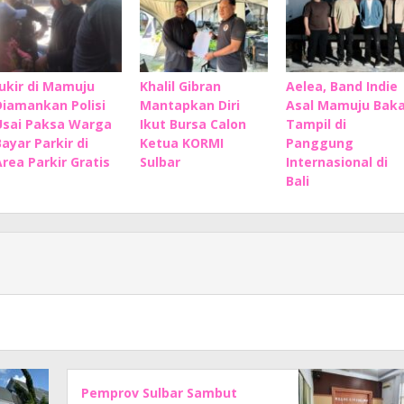
Jukir di Mamuju
Khalil Gibran
Aelea, Band Indie
Diamankan Polisi
Mantapkan Diri
Asal Mamuju Baka
Usai Paksa Warga
Ikut Bursa Calon
Tampil di
Bayar Parkir di
Ketua KORMI
Panggung
Area Parkir Gratis
Sulbar
Internasional di
Bali
Pemprov Sulbar Sambut