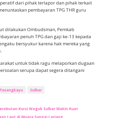
eratif dari pihak terlapor dan pihak terkait
k menuntaskan pembayaran TPG THR guru
anjut dilakukan Ombudsman, Pemkab
mbayaran penuh TPG dan gaji ke-13 kepada
mengaku bersyukur karena hak mereka yang
.
rakat untuk tidak ragu melaporkan dugaan
ersoalan serupa dapat segera ditangani
Pasangkayu
Sulbar
Perebutan Kursi Wagub Sulbar Makin Kuat
ir Laut di Muara Sungai Lariang