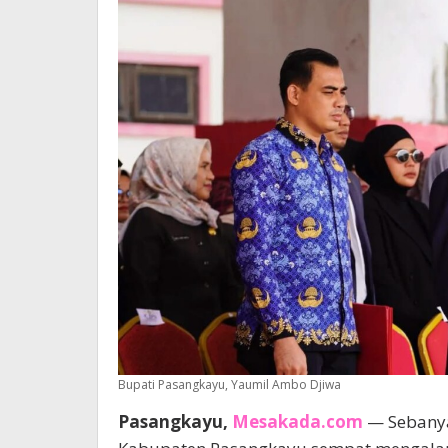
Bupati Pasangkayu, Yaumil Ambo Djiwa
Pasangkayu,
Mesakada.com
— Sebanyak