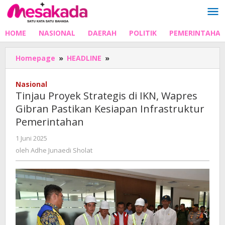
Lewati
ke
konten
HOME
NASIONAL
DAERAH
POLITIK
PEMERINTAHA
Tinjau
Homepage
»
HEADLINE
»
Proyek
Strategis
Nasional
di
Tinjau Proyek Strategis di IKN, Wapres
IKN,
Gibran Pastikan Kesiapan Infrastruktur
Wapres
Pemerintahan
Gibran
Pastikan
oleh
1 Juni 2025
Kesiapan
Adhe
oleh
Adhe Junaedi Sholat
Infrastruktur
Junaedi
Pemerintahan
Sholat