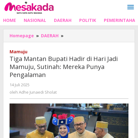
Lewati
ke
konten
HOME
NASIONAL
DAERAH
POLITIK
PEMERINTAHA
Tiga
Homepage
»
DAERAH
»
Mantan
Bupati
Mamuju
Hadir
Tiga Mantan Bupati Hadir di Hari Jadi
di
Mamuju, Sutinah: Mereka Punya
Hari
Pengalaman
Jadi
Mamuju,
oleh
14 Juli 2025
Sutinah:
Adhe
oleh
Adhe Junaedi Sholat
Mereka
Junaedi
Punya
Sholat
Pengalaman