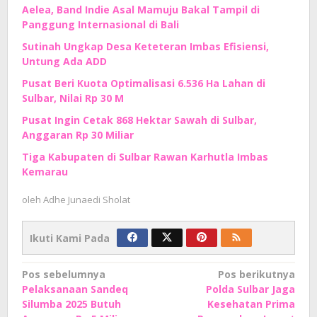
Aelea, Band Indie Asal Mamuju Bakal Tampil di
Panggung Internasional di Bali
Sutinah Ungkap Desa Keteteran Imbas Efisiensi,
Untung Ada ADD
Pusat Beri Kuota Optimalisasi 6.536 Ha Lahan di
Sulbar, Nilai Rp 30 M
Pusat Ingin Cetak 868 Hektar Sawah di Sulbar,
Anggaran Rp 30 Miliar
Tiga Kabupaten di Sulbar Rawan Karhutla Imbas
Kemarau
oleh
Adhe Junaedi Sholat
Ikuti Kami Pada
Navigasi
Pos sebelumnya
Pos berikutnya
Pelaksanaan Sandeq
Polda Sulbar Jaga
pos
Silumba 2025 Butuh
Kesehatan Prima