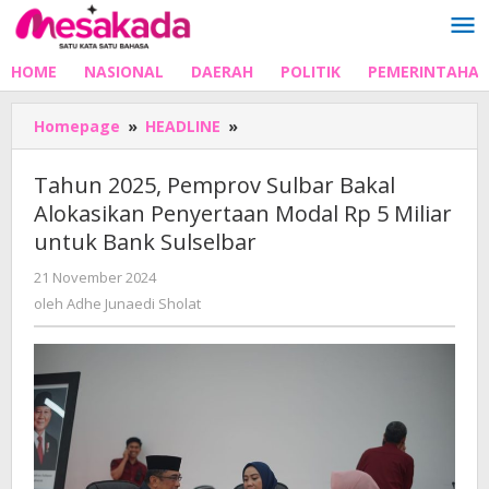
Lewati
ke
konten
HOME
NASIONAL
DAERAH
POLITIK
PEMERINTAHA
Tahun
Homepage
»
HEADLINE
»
2025,
Pemprov
Tahun 2025, Pemprov Sulbar Bakal
Sulbar
Alokasikan Penyertaan Modal Rp 5 Miliar
Bakal
untuk Bank Sulselbar
Alokasikan
Penyertaan
oleh
21 November 2024
Modal
Adhe
oleh
Adhe Junaedi Sholat
Rp
Junaedi
5
Sholat
Miliar
untuk
Bank
Sulselbar