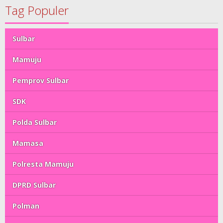
Tag Populer
Sulbar
Mamuju
Pemprov Sulbar
SDK
Polda Sulbar
Mamasa
Polresta Mamuju
DPRD Sulbar
Polman