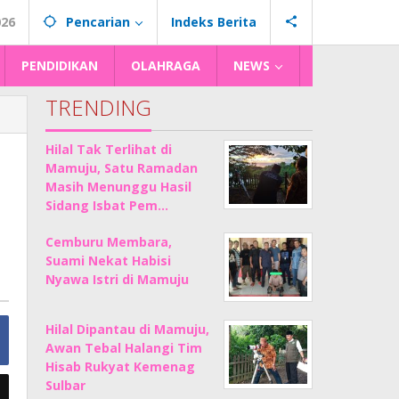
026
Pencarian
Indeks Berita
PENDIDIKAN
OLAHRAGA
NEWS
TRENDING
Hilal Tak Terlihat di
Mamuju, Satu Ramadan
Masih Menunggu Hasil
Sidang Isbat Pem…
Cemburu Membara,
Suami Nekat Habisi
Nyawa Istri di Mamuju
Hilal Dipantau di Mamuju,
Awan Tebal Halangi Tim
Hisab Rukyat Kemenag
Sulbar