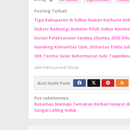
Posting Terkait
Tiga Kabupaten di Sulbar Rawan Karhutla I
Dokter Radiologi Andalan RSUD Sulbar Kembali
Durasi Pelaksanaan Sandeq Silumba 2026 Di
Gandeng Komunitas Ojek, Ditlantas Polda Su
SDK Terima Gelar Kehormatan Sulo Tappidena,
oleh
Adhe Junaedi Sholat
Ikuti Kami Pada
Navigasi
Pos sebelumnya
Basarnas Mamuju Temukan Korban Hanyut di
pos
Sungai Lelling Induk