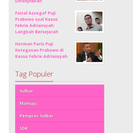
Dinonjobkan
Faizal Assegaf Puji
Prabowo soal Kasus
Febrie Adriansyah:
Langkah Bersejarah
Hotman Paris Puji
Ketegasan Prabowo di
Kasus Febrie Adriansyah
Tag Populer
Sulbar
Mamuju
Pemprov Sulbar
SDK