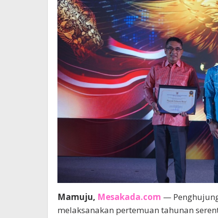
Mamuju,
Mesakada.com
— Penghujung 
melaksanakan pertemuan tahunan serenta