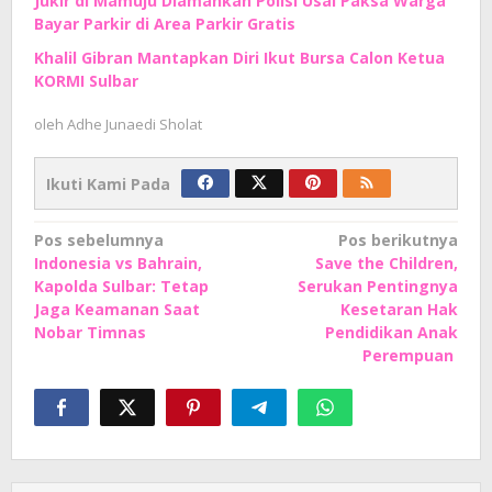
Jukir di Mamuju Diamankan Polisi Usai Paksa Warga
Bayar Parkir di Area Parkir Gratis
Khalil Gibran Mantapkan Diri Ikut Bursa Calon Ketua
KORMI Sulbar
oleh
Adhe Junaedi Sholat
Ikuti Kami Pada
Navigasi
Pos sebelumnya
Pos berikutnya
Indonesia vs Bahrain,
Save the Children,
pos
Kapolda Sulbar: Tetap
Serukan Pentingnya
Jaga Keamanan Saat
Kesetaran Hak
Nobar Timnas
Pendidikan Anak
Perempuan