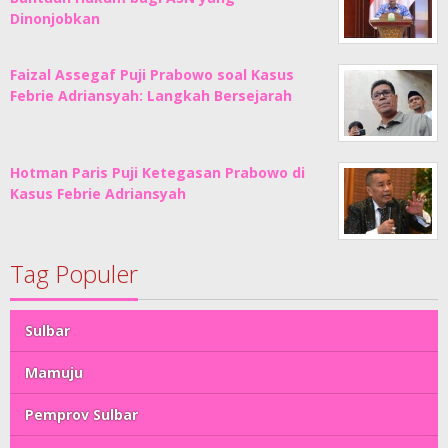
Dinonjobkan
Faizal Assegaf Puji Prabowo soal Kasus
Febrie Adriansyah: Langkah Bersejarah
Hotman Paris Puji Ketegasan Prabowo di
Kasus Febrie Adriansyah
Tag Populer
Sulbar
Mamuju
Pemprov Sulbar