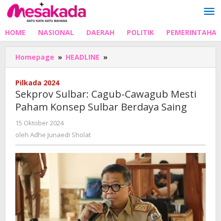
Lewati
ke
konten
HOME
NASIONAL
DAERAH
POLITIK
PEMERINTAHA
Sekprov
Homepage
»
HEADLINE
»
Sulbar:
Cagub-
Pilkada 2024
Cawagub
Sekprov Sulbar: Cagub-Cawagub Mesti
Mesti
Paham Konsep Sulbar Berdaya Saing
Paham
Konsep
oleh
15 Oktober 2024
Sulbar
Adhe
oleh
Adhe Junaedi Sholat
Berdaya
Junaedi
Saing
Sholat