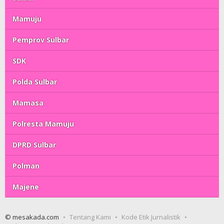
Mamuju
Pemprov Sulbar
SDK
Polda Sulbar
Mamasa
Polresta Mamuju
DPRD Sulbar
Polman
Majene
© mesakada.com
Tentang Kami
Kode Etik Jurnalistik