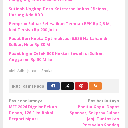
Sutinah Ungkap Desa Keteteran Imbas Efisiensi,
Untung Ada ADD
Pemprov Sulbar Selesaikan Temuan BPK Rp 2,8 M,
Kini Tersisa Rp 200 Juta
Pusat Beri Kuota Optimalisasi 6.536 Ha Lahan di
Sulbar, Nilai Rp 30 M
Pusat Ingin Cetak 868 Hektar Sawah di Sulbar,
Anggaran Rp 30 Miliar
oleh
Adhe Junaedi Sholat
Ikuti Kami Pada
Navigasi
Pos sebelumnya
Pos berikutnya
MFF 2024 Digelar Pekan
Panitia Gagal Dapat
pos
Depan, 126 Film Bakal
Sponsor, Sekprov Sulbar
Berpartisipasi
Janji Tuntaskan
Persoalan Sandeq