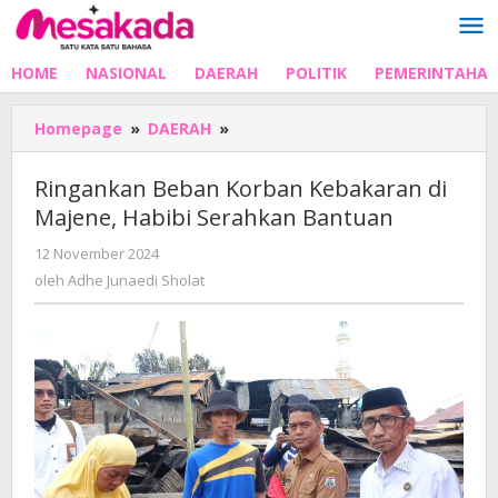
Lewati
ke
konten
HOME
NASIONAL
DAERAH
POLITIK
PEMERINTAHA
Ringankan
Homepage
»
DAERAH
»
Beban
Korban
Ringankan Beban Korban Kebakaran di
Kebakaran
Majene, Habibi Serahkan Bantuan
di
Majene,
oleh
12 November 2024
Habibi
Adhe
oleh
Adhe Junaedi Sholat
Serahkan
Junaedi
Bantuan
Sholat