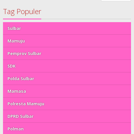
Tag Populer
Sulbar
Mamuju
Pemprov Sulbar
SDK
Polda Sulbar
Mamasa
Polresta Mamuju
DPRD Sulbar
Polman