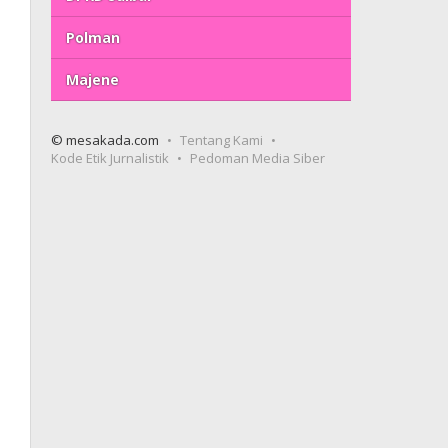
Polman
Majene
© mesakada.com
Tentang Kami
Kode Etik Jurnalistik
Pedoman Media Siber