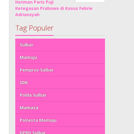
Hotman Paris Puji
Ketegasan Prabowo di Kasus Febrie
Adriansyah
Tag Populer
Sulbar
Mamuju
Pemprov Sulbar
SDK
Polda Sulbar
Mamasa
Polresta Mamuju
DPRD Sulbar