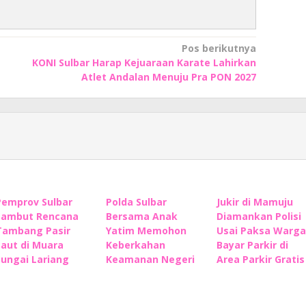
Pos berikutnya
KONI Sulbar Harap Kejuaraan Karate Lahirkan
Atlet Andalan Menuju Pra PON 2027
Pemprov Sulbar
Polda Sulbar
Jukir di Mamuju
Sambut Rencana
Bersama Anak
Diamankan Polisi
Tambang Pasir
Yatim Memohon
Usai Paksa Warga
Laut di Muara
Keberkahan
Bayar Parkir di
Sungai Lariang
Keamanan Negeri
Area Parkir Gratis