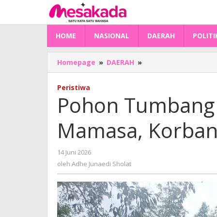
Lewati
ke
konten
HOME
NASIONAL
DAERAH
POLITI
Pohon
Homepage
»
DAERAH
»
Tumbang
Timpa
Peristiwa
Dua
Pohon Tumbang 
Rumah
di
Mamasa, Korban 
Mamasa,
Korban
Nihil
oleh
14 Juni 2026
Adhe
oleh
Adhe Junaedi Sholat
Junaedi
Sholat