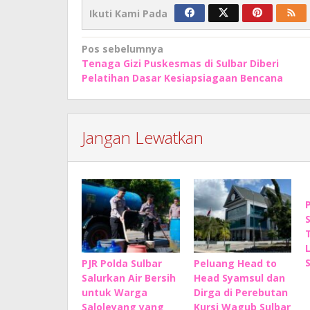
Ikuti Kami Pada
Navigasi
Pos sebelumnya
Tenaga Gizi Puskesmas di Sulbar Diberi
pos
Pelatihan Dasar Kesiapsiagaan Bencana
Jangan Lewatkan
PJR Polda Sulbar
Peluang Head to
Salurkan Air Bersih
Head Syamsul dan
untuk Warga
Dirga di Perebutan
Saloleyang yang
Kursi Wagub Sulbar