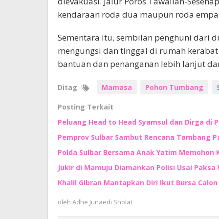
dievakuasi. Jalur Poros Tawalian-Sesena
kendaraan roda dua maupun roda empat
Sementara itu, sembilan penghuni dari
mengungsi dan tinggal di rumah keraba
bantuan dan penanganan lebih lanjut dar
Ditag
Mamasa
Pohon Tumbang
Posting Terkait
Peluang Head to Head Syamsul dan Dirga di 
Pemprov Sulbar Sambut Rencana Tambang Pas
Polda Sulbar Bersama Anak Yatim Memohon
Jukir di Mamuju Diamankan Polisi Usai Paksa 
Khalil Gibran Mantapkan Diri Ikut Bursa Calo
oleh
Adhe Junaedi Sholat