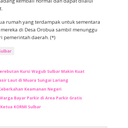
padang kembali normal dan dapat dilalui
.
 dua rumah yang terdampak untuk sementara
t mereka di Desa Orobua sambil menunggu
i pemerintah daerah. (*)
Sulbar
Perebutan Kursi Wagub Sulbar Makin Kuat
ir Laut di Muara Sungai Lariang
 Keberkahan Keamanan Negeri
Warga Bayar Parkir di Area Parkir Gratis
n Ketua KORMI Sulbar