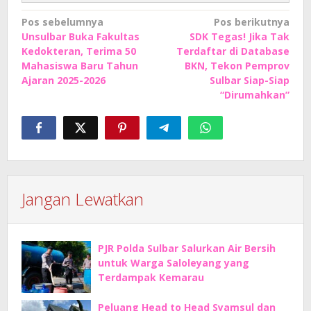
Navigasi
Pos sebelumnya
Pos berikutnya
Unsulbar Buka Fakultas
SDK Tegas! Jika Tak
pos
Kedokteran, Terima 50
Terdaftar di Database
Mahasiswa Baru Tahun
BKN, Tekon Pemprov
Ajaran 2025-2026
Sulbar Siap-Siap
“Dirumahkan”
Jangan Lewatkan
PJR Polda Sulbar Salurkan Air Bersih
untuk Warga Saloleyang yang
Terdampak Kemarau
Peluang Head to Head Syamsul dan