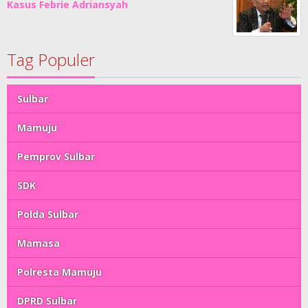
Kasus Febrie Adriansyah
Tag Populer
Sulbar
Mamuju
Pemprov Sulbar
SDK
Polda Sulbar
Mamasa
Polresta Mamuju
DPRD Sulbar