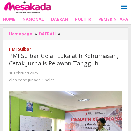
Lewati
ke
konten
HOME
NASIONAL
DAERAH
POLITIK
PEMERINTAHA
PMI
Homepage
»
DAERAH
»
Sulbar
Gelar
PMI Sulbar
Lokalatih
PMI Sulbar Gelar Lokalatih Kehumasan,
Kehumasan,
Cetak Jurnalis Relawan Tangguh
Cetak
Jurnalis
oleh
18 Februari 2025
Relawan
Adhe
oleh
Adhe Junaedi Sholat
Tangguh
Junaedi
Sholat