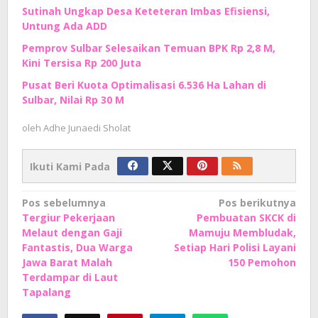
Sutinah Ungkap Desa Keteteran Imbas Efisiensi,
Untung Ada ADD
Pemprov Sulbar Selesaikan Temuan BPK Rp 2,8 M,
Kini Tersisa Rp 200 Juta
Pusat Beri Kuota Optimalisasi 6.536 Ha Lahan di
Sulbar, Nilai Rp 30 M
oleh
Adhe Junaedi Sholat
Ikuti Kami Pada
Navigasi
Pos sebelumnya
Pos berikutnya
Tergiur Pekerjaan
Pembuatan SKCK di
pos
Melaut dengan Gaji
Mamuju Membludak,
Fantastis, Dua Warga
Setiap Hari Polisi Layani
Jawa Barat Malah
150 Pemohon
Terdampar di Laut
Tapalang