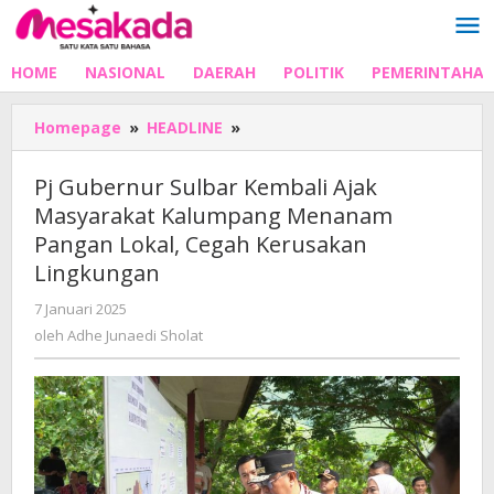
Lewati
ke
konten
HOME
NASIONAL
DAERAH
POLITIK
PEMERINTAHA
Pj
Homepage
»
HEADLINE
»
Gubernur
Sulbar
Pj Gubernur Sulbar Kembali Ajak
Kembali
Masyarakat Kalumpang Menanam
Ajak
Pangan Lokal, Cegah Kerusakan
Masyarakat
Kalumpang
Lingkungan
Menanam
oleh
7 Januari 2025
Pangan
Adhe
Lokal,
oleh
Adhe Junaedi Sholat
Junaedi
Cegah
Sholat
Kerusakan
Lingkungan