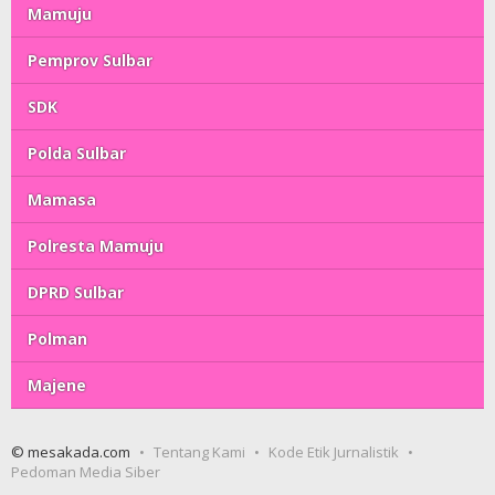
Mamuju
Pemprov Sulbar
SDK
Polda Sulbar
Mamasa
Polresta Mamuju
DPRD Sulbar
Polman
Majene
© mesakada.com
Tentang Kami
Kode Etik Jurnalistik
Pedoman Media Siber