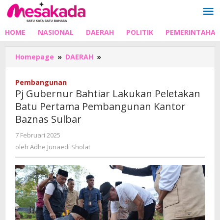
Lewati
ke
konten
HOME
NASIONAL
DAERAH
POLITIK
PEMERINTAHA
Pj
Homepage
»
DAERAH
»
Gubernur
Bahtiar
Pembangunan
Lakukan
Pj Gubernur Bahtiar Lakukan Peletakan
Peletakan
Batu Pertama Pembangunan Kantor
Batu
Baznas Sulbar
Pertama
Pembangunan
oleh
7 Februari 2025
Kantor
Adhe
oleh
Adhe Junaedi Sholat
Baznas
Junaedi
Sulbar
Sholat