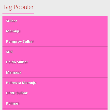
Tag Populer
Sulbar
Mamuju
Pemprov Sulbar
SDK
Polda Sulbar
Mamasa
Polresta Mamuju
DPRD Sulbar
Polman