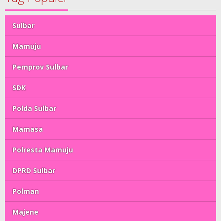
Sulbar
Mamuju
Pemprov Sulbar
SDK
Polda Sulbar
Mamasa
Polresta Mamuju
DPRD Sulbar
Polman
Majene