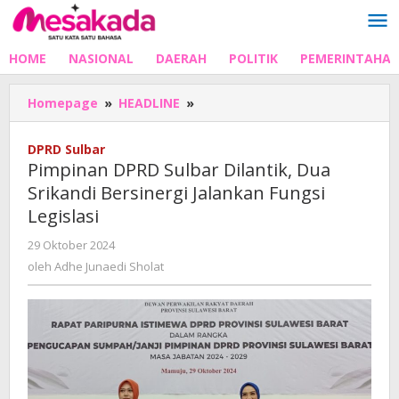
Lewati
ke
konten
HOME
NASIONAL
DAERAH
POLITIK
PEMERINTAHA
Pimpinan
Homepage
»
HEADLINE
»
DPRD
Sulbar
DPRD Sulbar
Dilantik,
Pimpinan DPRD Sulbar Dilantik, Dua
Dua
Srikandi Bersinergi Jalankan Fungsi
Srikandi
Legislasi
Bersinergi
Jalankan
oleh
29 Oktober 2024
Fungsi
Adhe
oleh
Adhe Junaedi Sholat
Legislasi
Junaedi
Sholat