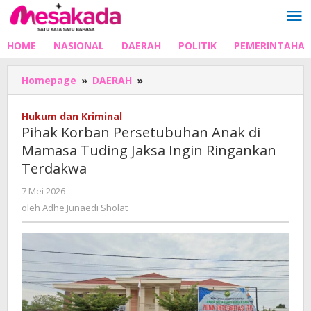
Lewati
ke
konten
HOME
NASIONAL
DAERAH
POLITIK
PEMERINTAHA
Pihak
Homepage
»
DAERAH
»
Korban
Persetubuhan
Hukum dan Kriminal
Anak
Pihak Korban Persetubuhan Anak di
di
Mamasa Tuding Jaksa Ingin Ringankan
Mamasa
Terdakwa
Tuding
Jaksa
oleh
7 Mei 2026
Ingin
Adhe
oleh
Adhe Junaedi Sholat
Ringankan
Junaedi
Terdakwa
Sholat