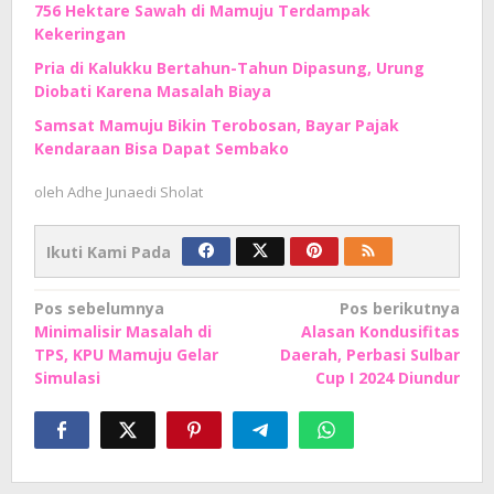
756 Hektare Sawah di Mamuju Terdampak
Kekeringan
Pria di Kalukku Bertahun-Tahun Dipasung, Urung
Diobati Karena Masalah Biaya
Samsat Mamuju Bikin Terobosan, Bayar Pajak
Kendaraan Bisa Dapat Sembako
oleh
Adhe Junaedi Sholat
Ikuti Kami Pada
Navigasi
Pos sebelumnya
Pos berikutnya
Minimalisir Masalah di
Alasan Kondusifitas
pos
TPS, KPU Mamuju Gelar
Daerah, Perbasi Sulbar
Simulasi
Cup I 2024 Diundur