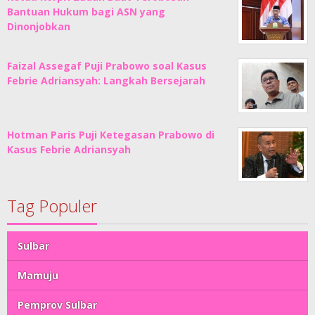
Bantuan Hukum bagi ASN yang
Dinonjobkan
Faizal Assegaf Puji Prabowo soal Kasus
Febrie Adriansyah: Langkah Bersejarah
Hotman Paris Puji Ketegasan Prabowo di
Kasus Febrie Adriansyah
Tag Populer
Sulbar
Mamuju
Pemprov Sulbar