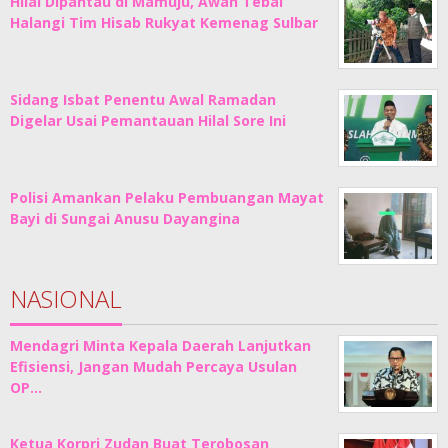
Hilal Dipantau di Mamuju, Awan Tebal
Halangi Tim Hisab Rukyat Kemenag Sulbar
Sidang Isbat Penentu Awal Ramadan
Digelar Usai Pemantauan Hilal Sore Ini
Polisi Amankan Pelaku Pembuangan Mayat
Bayi di Sungai Anusu Dayangina
NASIONAL
Mendagri Minta Kepala Daerah Lanjutkan
Efisiensi, Jangan Mudah Percaya Usulan
OP…
Ketua Korpri Zudan Buat Terobosan