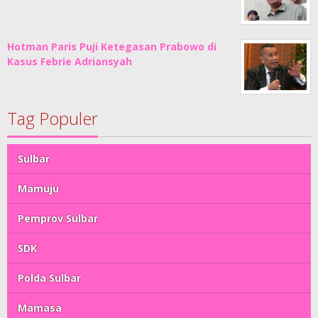
Hotman Paris Puji Ketegasan Prabowo di
Kasus Febrie Adriansyah
Tag Populer
Sulbar
Mamuju
Pemprov Sulbar
SDK
Polda Sulbar
Mamasa