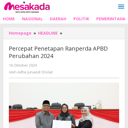
Lewati
ke
konten
HOME
NASIONAL
DAERAH
POLITIK
PEMERINTAHA
Percepat
Homepage
»
HEADLINE
»
Penetapan
Ranperda
Percepat Penetapan Ranperda APBD
APBD
Perubahan 2024
Perubahan
2024
oleh
16 Oktober 2024
Adhe
oleh
Adhe Junaedi Sholat
Junaedi
Sholat