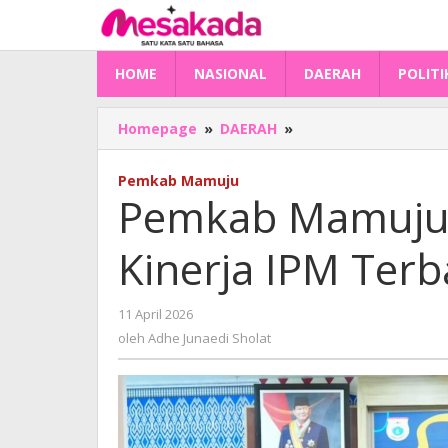
Lewati
ke
konten
HOME
NASIONAL
DAERAH
POLITI
Pemkab
Homepage
»
DAERAH
»
Mamuju
Raih
Pemkab Mamuju
Penghargaan
Pemkab Mamuju 
Kinerja
IPM
Kinerja IPM Terb
Terbaik
oleh
11 April 2026
Adhe
oleh
Adhe Junaedi Sholat
Junaedi
Sholat