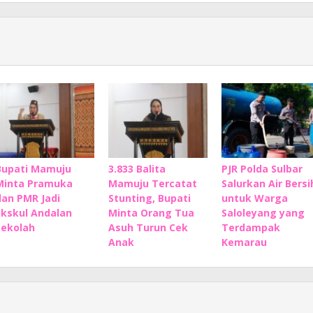
Bupati Mamuju
3.833 Balita
PJR Polda Sulbar
Minta Pramuka
Mamuju Tercatat
Salurkan Air Bersi
dan PMR Jadi
Stunting, Bupati
untuk Warga
Ekskul Andalan
Minta Orang Tua
Saloleyang yang
Sekolah
Asuh Turun Cek
Terdampak
Anak
Kemarau