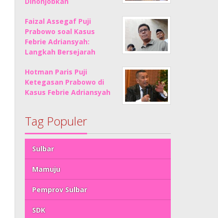
Dinonjobkan
Faizal Assegaf Puji
Prabowo soal Kasus
Febrie Adriansyah:
Langkah Bersejarah
Hotman Paris Puji
Ketegasan Prabowo di
Kasus Febrie Adriansyah
Tag Populer
Sulbar
Mamuju
Pemprov Sulbar
SDK