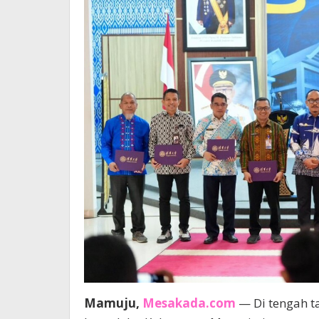
Mamuju,
Mesakada.com
— Di tengah 